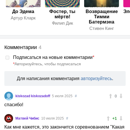
До Эдема
Фостер, ты
Возвращение
Эл
мёртв!
Тимми
Артур Кларк
Батермэна
Филип Дик
Стивен Кинг
Комментарии
4
Подписаться на новые комментарии
*
*
Авторизуйтесь, чтобы подписаться
Для написания комментария
авторизуйтесь
.
0
kiskozad kiskozadoff
5 июля 2025
#
спасибо!
+1
Матвей Чибис
10 июля 2025
#
Как мне кажется, это закончится соревнованием "Какая