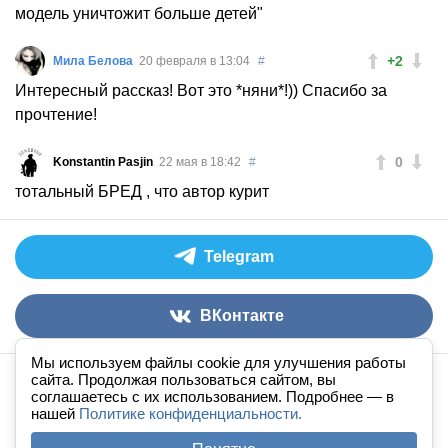
модель уничтожит больше детей"
+2
Мила Белова
20 февраля в 13:04
#
Интересный рассказ! Вот это *няни*!)) Спасибо за
прочтение!
0
Konstantin Pasjin
22 мая в 18:42
#
тотальный БРЕД , что автор курит
Telegram
ВКонтакте
Мы используем файлы cookie для улучшения работы
сайта. Продолжая пользоваться сайтом, вы
Аудиокниги слушать онлайн
книга
в
ухе
© 2026
соглашаетесь с их использованием. Подробнее — в
нашей
По всем вопросам:
Политике конфиденциальности.
admin@knigavuhe.ru
FAQ
·
Правила сайта
·
Добавить книгу
·