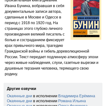
пронзительная книга-дневник
Ивана Бунина, вобравшая в себя
документальные записи автора,
сделанные в Москве и Одессе в
период с 1918 по 1920 год. На
страницах этого глубоко личного
произведения великий писатель с
болью и состраданием фиксирует
крах привычного мира, трагедию
Гражданской войны и гибель дореволюционной
России. Текст передает подлинную атмосферу эпохи
через живые наблюдения, слухи, газетные вырезки и
душевные терзания человека, теряющего свою
родину.
Другие озвучки
Окаянные дни
в исполнении
Владимира Ерёмина
Окаянные дни
в исполнении
Романа Ильина
Окаянные дни
в исполнении
Олега Федорова