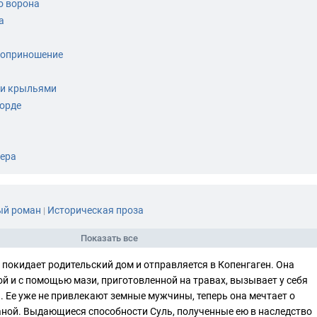
о ворона
а
воприношение
ми крыльями
орде
ера
й роман
Историческая проза
|
Показать все
покидает родительский дом и отправляется в Копенгаген. Она
ой и с помощью мази, приготовленной на травах, вызывает у себя
. Ее уже не привлекают земные мужчины, теперь она мечтает о
аной. Выдающиеся способности Суль, полученные ею в наследство