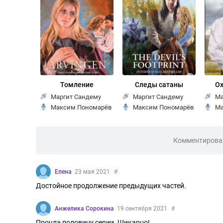
Томление
Следы сатаны
Ох
Маргит Сандему
Маргит Сандему
Ма
Максим Пономарёв
Максим Пономарёв
Ма
Комментирован
Елена
23 мая 2021
#
Достойное продолжение предыдущих частей.
Анжелика Сорокина
19 сентября 2021
#
Прочла половину серии. Шикарно!