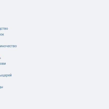
дство
мок
иночество
ь
рови
рыцарей
а
цы