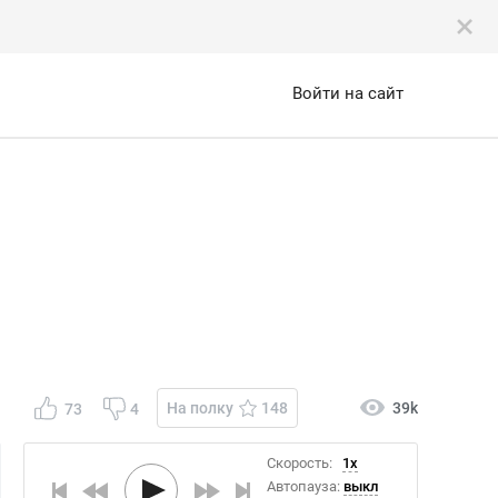
Войти на сайт
На полку
148
39k
73
4
Скорость:
1x
Автопауза:
выкл