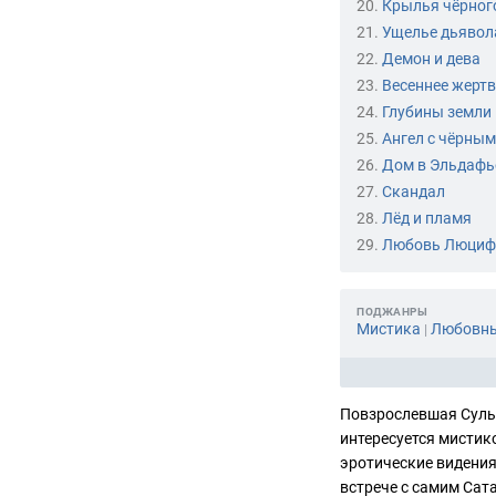
20.
Крылья чёрног
21.
Ущелье дьявол
22.
Демон и дева
23.
Весеннее жерт
24.
Глубины земли
25.
Ангел с чёрны
26.
Дом в Эльдафь
27.
Скандал
28.
Лёд и пламя
29.
Любовь Люциф
ПОДЖАНРЫ
Мистика
Любовны
|
Повзрослевшая Суль 
интересуется мистик
эротические видения
встрече с самим Сат