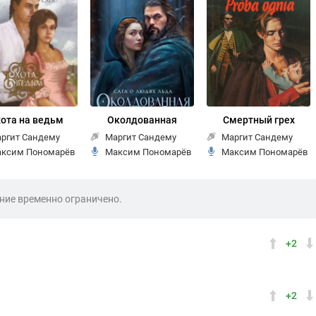
ота на ведьм
Околдованная
Смертный грех
ргит Сандему
Маргит Сандему
Маргит Сандему
ксим Пономарёв
Максим Пономарёв
Максим Пономарёв
ие временно ограничено.
+2
+2