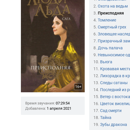
2.
Охота на ведьм
3.
Преисподняя
4.
Томление
5.
Смертный грех
6.
Зловещее насле
7.
Призрачный за
8.
Дочь палача
9.
Невыносимое од
10.
Вьюга
11.
Кровавая мест
12.
Лихорадка в к
13.
Следы сатаны
16+
14.
Последний из 
15.
Ветер с восток
Время звучания:
07:29:54
16.
Цветок висели
Добавлена:
1 апреля 2021
17.
Сад смерти
18.
Тайна
19.
Зубы дракона