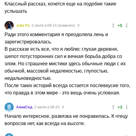
Классный рассказ, хочется еще на подобие такие
услышать
+5
Julia Po
2 июля в 08:14 (изменён)
#
Ради этого комментария я преодолела лень и
зарегистрировалась.
В рассказе есть все, что я люблю: глухая деревня,
шепот потусторонних сил и вечная борьба добра со
злом. Но страшнее мистики здесь обычные люди с их
обычной, массовой недалекостью, глупостью,
недальновидностью.
После таких историй всегда остается послевкусие того,
что правда в этом мире - это вещь очень условная.
+3
АннаСед
2 июля в 08:43
#
Начало интересное, развязка не понравилась. К чтецу
вопросов нет, как всегда на высоте.