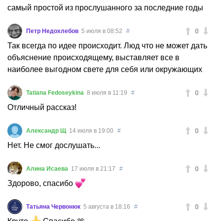
самый простой из прослушанного за последние годы
0
Петр Недохлебов
5 июля в 08:52
#
Так всегда по идее происходит. Люд что не может дать
объяснение происходящему, выставляет все в
наиболее выгодном свете для себя или окружающих
0
Tatiana Fedoseykina
8 июля в 11:19
#
Отличный рассказ!
0
Александр Щ
14 июля в 19:00
#
Нет. Не смог дослушать...
0
Алина Исаева
17 июля в 21:17
#
Здорово, спасибо
0
Татьяна Червонюк
5 августа в 18:16
#