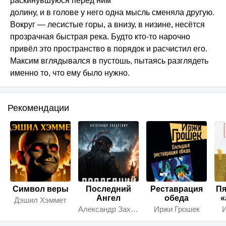
раскинувшуюся перед ним
долину, и в голове у него одна мысль сменяла другую.
Вокруг — лесистые горы, а внизу, в низине, несётся
прозрачная быстрая река. Будто кто-то нарочно
привёл это пространство в порядок и расчистил его.
Максим вглядывался в пустошь, пытаясь разглядеть
именно то, что ему было нужно.
Рекомендации
Символ веры
Последний
Реставрация
Пя
Ангел
обеда
«
Дэшил Хэммет
Александр Захаревич
Иржи Грошек
И