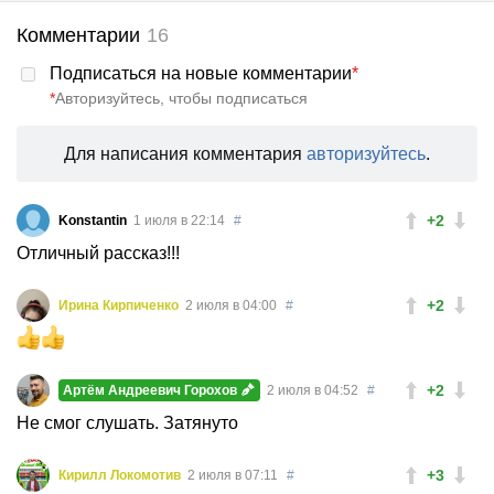
Комментарии
16
Подписаться на новые комментарии
*
*
Авторизуйтесь, чтобы подписаться
Для написания комментария
авторизуйтесь
.
+2
Konstantin
1 июля в 22:14
#
Отличный рассказ!!!
+2
Ирина Кирпиченко
2 июля в 04:00
#
+2
Артём Андреевич Горохов
2 июля в 04:52
#
Не смог слушать. Затянуто
+3
Кирилл Локомотив
2 июля в 07:11
#