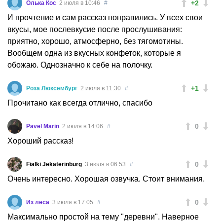
+2
Олька Кос
2 июля в 10:46
#
И прочтение и сам рассказ понравились. У всех свои
вкусы, мое послевкусие после прослушивания:
приятно, хорошо, атмосферно, без тягомотины.
Вообщем одна из вкусных конфеток, которые я
обожаю. Однозначно к себе на полочку.
+1
Роза Люксембург
2 июля в 11:30
#
Прочитано как всегда отлично, спасибо
0
Pavel Marin
2 июля в 14:06
#
Хороший рассказ!
0
Fialki Jekaterinburg
3 июля в 06:53
#
Очень интересно. Хорошая озвучка. Стоит внимания.
0
Из леса
3 июля в 17:05
#
Максимально простой на тему "деревни". Наверное