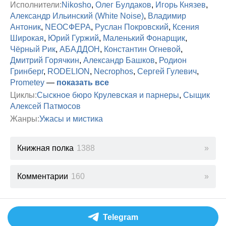
Исполнители:
Nikosho
,
Олег Булдаков
,
Игорь Князев
,
Александр Ильинский (White Noise)
,
Владимир
Антоник
,
NEOСФЕРА
,
Руслан Покровский
,
Ксения
Широкая
,
Юрий Гуржий
,
Маленький Фонарщик
,
Чёрный Рик
,
АБАДДОН
,
Константин Огневой
,
Дмитрий Горячкин
,
Александр Башков
,
Родион
Гринберг
,
RODELION
,
Necrophos
,
Сергей Гулевич
,
Prometey
—
показать все
Циклы:
Сыскное бюро Крулевская и парнеры
,
Сыщик
Алексей Патмосов
Жанры:
Ужасы и мистика
Книжная полка
1388
Комментарии
160
Telegram