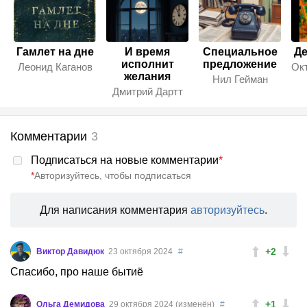
Гамлет на дне
И время
Специальное
Де
исполнит
предложение
Леонид Каганов
желания
Нил Гейман
Дмитрий Дартт
Комментарии
3
Подписаться на новые комментарии
*
*
Авторизуйтесь, чтобы подписаться
Для написания комментария
авторизуйтесь
.
+2
Виктор Давидюк
23 октября 2024
#
Спасибо, про наше бытиё
+1
Ольга Демидова
29 октября 2024 (изменён)
#