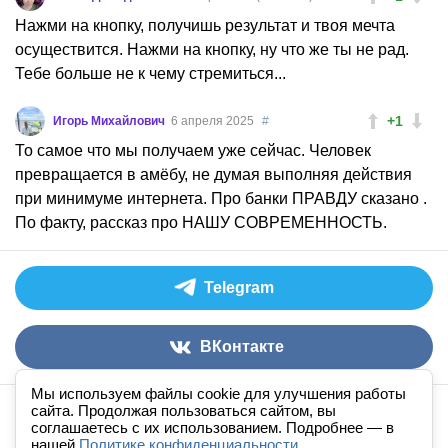
Нажми на кнопку, получишь результат и твоя мечта
осуществится. Нажми на кнопку, ну что же ты не рад.
Тебе больше не к чему стремиться...
+1
Игорь Михайлович
6 апреля 2025
#
То самое что мы получаем уже сейчас. Человек
превращается в амёбу, не думая выполняя действия
при минимуме интернета. Про банки ПРАВДУ сказано .
По факту, рассказ про НАШУ СОВРЕМЕННОСТЬ.
Telegram
ВКонтакте
Мы используем файлы cookie для улучшения работы
сайта. Продолжая пользоваться сайтом, вы
Аудиокниги слушать онлайн
книга
в
ухе
© 2026
соглашаетесь с их использованием. Подробнее — в
нашей
По всем вопросам:
Политике конфиденциальности.
admin@knigavuhe.ru