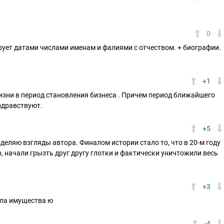
0
рует датами числами именам и фалиями с отчеством. + биографии.
+1
изни в период становления бизнеса . Причем период ближайшего
здравствуют.
+5
зделяю взгляды автора. Финалом истории стало то, что в 20-м году
в, начали грызть друг другу глотки и фактически уничтожили весь
+3
ела имущества ю
-4