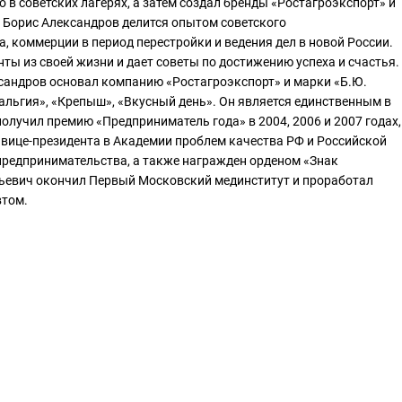
 в советских лагерях, а затем создал бренды «Ростагроэкспорт» и
. Борис Александров делится опытом советского
, коммерции в период перестройки и ведения дел в новой России.
ты из своей жизни и дает советы по достижению успеха и счастья.
сандров основал компанию «Ростагроэкспорт» и марки «Б.Ю.
альгия», «Крепыш», «Вкусный день». Он является единственным в
получил премию «Предприниматель года» в 2004, 2006 и 2007 годах,
вице-президента в Академии проблем качества РФ и Российской
предпринимательства, а также награжден орденом «Знак
рьевич окончил Первый Московский мединститут и проработал
втом.