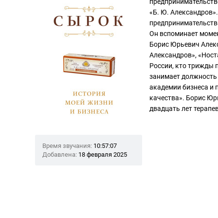
предпринимательство
«Б. Ю. Александров»
предпринимательства
Он вспоминает момен
Борис Юрьевич Алек
Александров», «Ност
России, кто трижды 
занимает должность 
академии бизнеса и 
качества». Борис Ю
двадцать лет терапе
Время звучания:
10:57:07
Добавлена:
18 февраля 2025