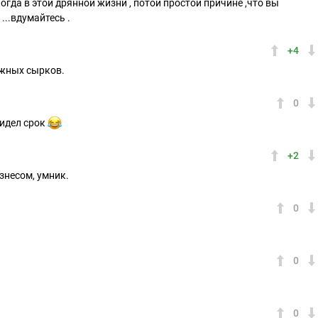
когда в этой дрянной жизни , потой простой причине ,что вы
...вдумайтесь .
+4
ожных сырков.
0
сидел срок
+2
знесом, умник.
0
0
0