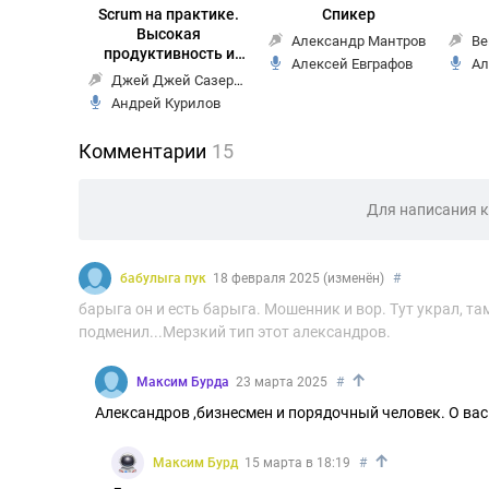
Scrum на практике.
Спикер
Высокая
Александр Мантров
Ве
продуктивность и
Алексей Евграфов
Ал
результаты – прямо
Джей Джей Сазерленд
сейчас
Андрей Курилов
Комментарии
15
Для написания 
бабулыга пук
18 февраля 2025 (изменён)
#
барыга он и есть барыга. Мошенник и вор. Тут украл, там
подменил...Мерзкий тип этот александров.
↑
Максим Бурда
23 марта 2025
#
Александров ,бизнесмен и порядочный человек. О вас 
↑
Максим Бурд
15 марта в 18:19
#