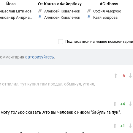
Йога
От Канта к Фейербаху
#Girlboss
нцеслав Евтимов
Алексей Коваленок
София Аморузо
ександр Андрианов
Алексей Коваленок
Катя Бодрова
Подписаться на новые комментари
комментария
авторизуйтесь
.
-6
 отпилил, тут купил там продал, обманул, утаил,
+4
могу только сказать ,что вы человек с ником "бабулыга пук".
+1