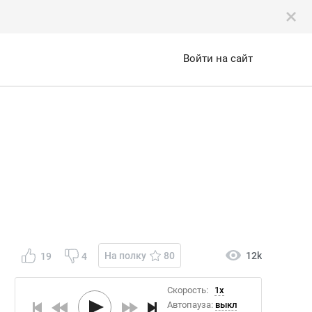
Войти на сайт
На полку
80
12k
19
4
Скорость:
1x
Автопауза:
выкл