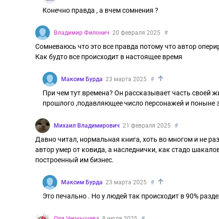
Конечно правда , а вчем сомнения ?
Владимир Филонич
20 февраля 2025
#
Сомневаюсь что это все правда потому что автор опери
Как будто все происходит в настоящее время
↑
Максим Бурда
23 марта 2025
#
При чем тут времена? Он рассказывает часть своей ж
прошлого ,подавляющее число персонажей и поныне 
Михаил Владимирович
21 февраля 2025
#
Давно читал, нормальная книга, хоть во многом и не ра
автор умер от ковида, а наследнички, как стадо шакало
построенный им бизнес.
↑
Максим Бурда
23 марта 2025
#
Это печально . Но у людей так происходит в 90% разд
Оля Чернышева
8 июля 2025
#