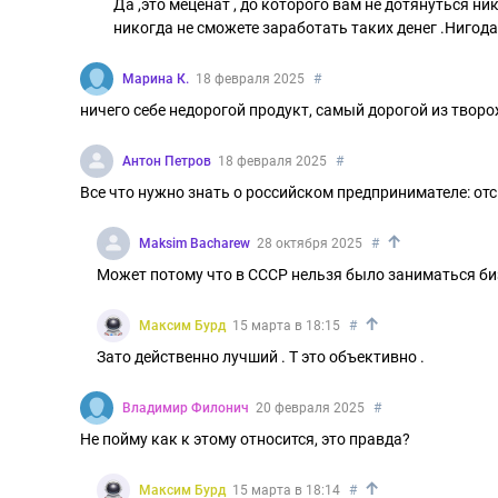
Да ,это меценат , до которого вам не дотянуться ни
никогда не сможете заработать таких денег .Нигода 
Марина К.
18 февраля 2025
#
ничего себе недорогой продукт, самый дорогой из твор
Антон Петров
18 февраля 2025
#
Все что нужно знать о российском предпринимателе: от
↑
Maksim Bacharew
28 октября 2025
#
Может потому что в СССР нельзя было заниматься би
↑
Максим Бурд
15 марта в 18:15
#
Зато действенно лучший . Т это объективно .
Владимир Филонич
20 февраля 2025
#
Не пойму как к этому относится, это правда?
↑
Максим Бурд
15 марта в 18:14
#