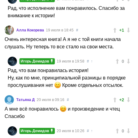
Рад, что исполнение вам понравилось. Спасибо за
внимание к истории!
+1
Алла Кокорева
19 июля в 18:45
#
Очень интересная книга! А я не с той книги начала
слушать. Ну теперь то все стало на свои места.
0
Игорь Демидов
19 июля в 19:58
#
↑
Рад, что вам понравилась история!
Ну, как по мне, принципиальной разницы в порядке
прослушивания нет
Кроме отдельных отсылок.
+2
Татьяна Д
20 июля в 09:16
#
А мне всё понравилось
и произведение и чтец
Спасибо
0
Игорь Демидов
20 июля в 10:26
#
↑