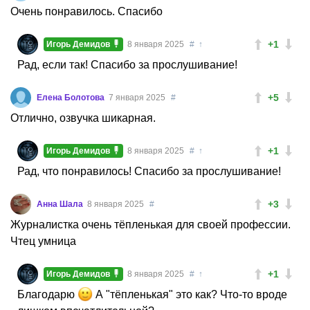
Очень понравилось. Спасибо
+1
Игорь Демидов
8 января 2025
#
↑
Рад, если так! Спасибо за прослушивание!
+5
Елена Болотова
7 января 2025
#
Отлично, озвучка шикарная.
+1
Игорь Демидов
8 января 2025
#
↑
Рад, что понравилось! Спасибо за прослушивание!
+3
Анна Шала
8 января 2025
#
Журналистка очень тёпленькая для своей профессии.
Чтец умница
+1
Игорь Демидов
8 января 2025
#
↑
Благодарю
А "тёпленькая" это как? Что-то вроде