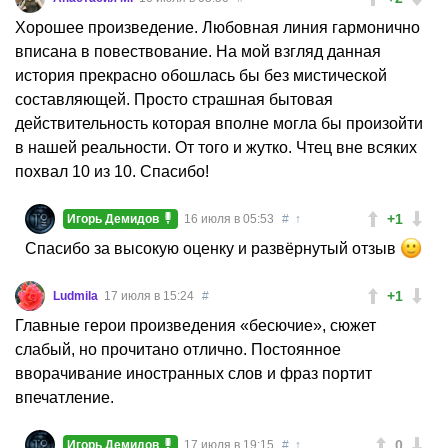
Хорошее произведение. Любовная линия гармонично
вписана в повествование. На мой взгляд данная
история прекрасно обошлась бы без мистической
составляющей. Просто страшная бытовая
действительность которая вполне могла бы произойти
в нашей реальности. От того и жутко. Чтец вне всяких
похвал 10 из 10. Спасибо!
+1
Игорь Демидов
16 июля в 05:53
#
↑
Спасибо за высокую оценку и развёрнутый отзыв
+1
Ludmila
17 июля в 15:24
#
Главные герои произведения «бесючие», сюжет
слабый, но прочитано отлично. Постоянное
вворачивание иностранных слов и фраз портит
впечатление.
0
Игорь Демидов
17 июля в 19:15
#
↑