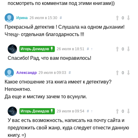
посмотреть по комментам под этими книгами))
0
Ирина
26 июля в 15:30
#
Прекрасный детектив ! Слушала на одном дыхании!
Чтецу- отдельная благодарность !!!
0
Игорь Демидов
26 июля в 18:51
#
↑
Спасибо! Рад, что вам понравилось!
0
Александр
29 июля в 09:03
#
Какое отношение эта книга имеет к детективу?
Непонятно.
Да еще и мистику зачем то всунули.
0
Игорь Демидов
29 июля в 09:54
#
↑
У вас есть возможность, написать на почту сайта и
предложить свой жанр, куда следует отнести данную
книгу. =)