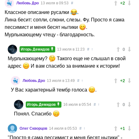
+2
Любовь Дро
13 июля в 09:53
#
Классное описание русалки
.
Лина бесит: сопли, слюни, слезы. Фу. Просто я сама
пессимист и меня бесят нытики
.
Мурлыкающему чтецу - благодарность.
0
Игорь Демидов
13 июля в 11:23
#
↑
Мурлыкающему?
Такого еще не слышал в свой
адрес
И вам спасибо за внимание к истории!
+2
Любовь Дро
13 июля в 13:49
#
↑
У Вас характерный тембр голоса
.
0
Игорь Демидов
16 июля в 05:54
#
↑
Понял. Спасибо
+1
Олег Скворцов
14 июля в 05:53
#
↑
"Просто я сама пессимист и меня бесят нытики" -