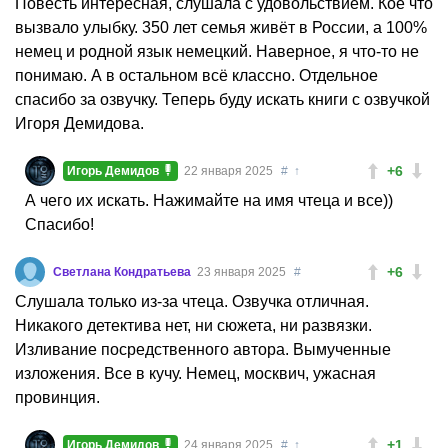
Повесть интересная, слушала с удовольствием. Кое что
вызвало улыбку. 350 лет семья живёт в России, а 100%
немец и родной язык немецкий. Наверное, я что-то не
понимаю. А в остальном всё классно. Отдельное
спасибо за озвучку. Теперь буду искать книги с озвучкой
Игоря Демидова.
+6
Игорь Демидов
22 января 2025
#
↑
А чего их искать. Нажимайте на имя чтеца и все))
Спасибо!
+6
Светлана Кондратьева
23 января 2025
#
Слушала только из-за чтеца. Озвучка отличная.
Никакого детектива нет, ни сюжета, ни развязки.
Изливание посредственного автора. Вымученные
изложения. Все в кучу. Немец, москвич, ужасная
провинция.
+1
Игорь Демидов
24 января 2025
#
↑