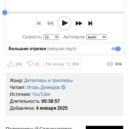
Скорость:
Автопауза:
Большие отрезки
(меньше пауз)
Большие
На полку
356
60k
204
22
Жанр:
Детективы и триллеры
Читает:
Игорь Демидов
Источник:
YouTube
Длительность:
05:38:57
Добавлена:
4 января 2025