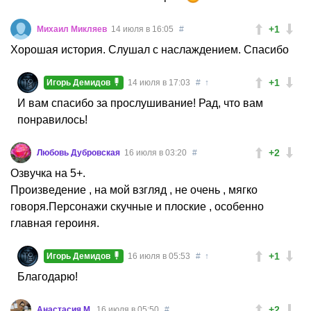
+1
Михаил Микляев
14 июля в 16:05
#
Хорошая история. Слушал с наслаждением. Спасибо
+1
Игорь Демидов
14 июля в 17:03
#
↑
И вам спасибо за прослушивание! Рад, что вам
понравилось!
+2
Любовь Дубровская
16 июля в 03:20
#
Озвучка на 5+.
Произведение , на мой взгляд , не очень , мягко
говоря.Персонажи скучные и плоские , особенно
главная героиня.
+1
Игорь Демидов
16 июля в 05:53
#
↑
Благодарю!
+2
Анастасия М.
16 июля в 05:50
#