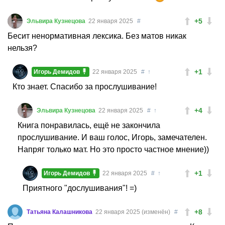
+5
Эльвира Кузнецова
22 января 2025
#
Бесит ненормативная лексика. Без матов никак
нельзя?
+1
Игорь Демидов
22 января 2025
#
↑
Кто знает. Спасибо за прослушивание!
+4
Эльвира Кузнецова
22 января 2025
#
↑
Книга понравилась, ещё не закончила
прослушивание. И ваш голос, Игорь, замечателен.
Напряг только мат. Но это просто частное мнение))
+1
Игорь Демидов
22 января 2025
#
↑
Приятного "дослушивания"! =)
+8
Татьяна Калашникова
22 января 2025 (изменён)
#