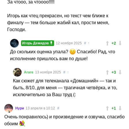
За чтооо, за чтоооо!!!!!
Игорь как чтец прекрасен, но текст чем ближе к
финалу — тем больше жабий кал, прости меня,
Господи.
+2
Игорь Демидов
12 ноября 2025
#
↑
До скольких оценка упала?
Спасибо! Рад, что
исполнение пришлось вам по душе!
+3
Arare
13 ноября 2025
#
↑
Как сюжет для телеканала «Домашний» — так и
быть, 8/10, для меня — трагичная четвёрка, и то,
исключительно за Ваш труд (:
+1
Нури
13 апреля в 10:12
#
Очень понравилось) и произведение и озвучка, спасибо
обоим