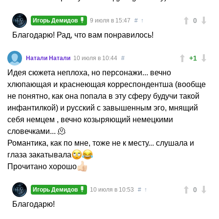
0
Игорь Демидов
9 июля в 15:47
#
↑
Благодарю! Рад, что вам понравилось!
+1
Натали Натали
10 июля в 10:44
#
Идея сюжета неплоха, но персонажи... вечно
хлюпающая и краснеющая корреспондентша (вообще
не понятно, как она попала в эту сферу будучи такой
инфантилкой) и русский с завышенным эго, мнящий
себя немцем , вечно козыряющий немецкими
словечками... 🫠
Романтика, как по мне, тоже не к месту... слушала и
глаза закатывала
Прочитано хорошо
0
Игорь Демидов
10 июля в 10:53
#
↑
Благодарю!