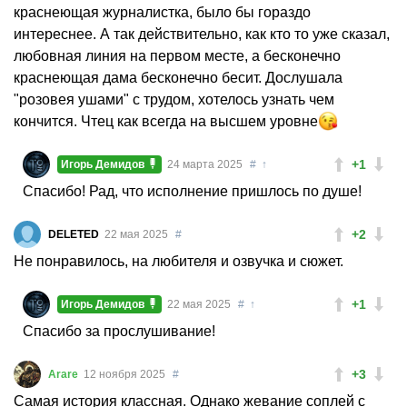
краснеющая журналистка, было бы гораздо
интереснее. А так действительно, как кто то уже сказал,
любовная линия на первом месте, а бесконечно
краснеющая дама бесконечно бесит. Дослушала
"розовея ушами" с трудом, хотелось узнать чем
кончится. Чтец как всегда на высшем уровне
+1
Игорь Демидов
24 марта 2025
#
↑
Спасибо! Рад, что исполнение пришлось по душе!
+2
DELETED
22 мая 2025
#
Не понравилось, на любителя и озвучка и сюжет.
+1
Игорь Демидов
22 мая 2025
#
↑
Спасибо за прослушивание!
+3
Arare
12 ноября 2025
#
Самая история классная. Однако жевание соплей с