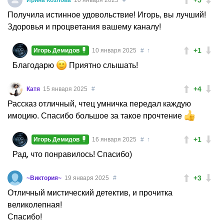
Получила истинное удовольствие! Игорь, вы лучший!
Здоровья и процветания вашему каналу!
+1
Игорь Демидов
10 января 2025
#
↑
Благодарю
Приятно слышать!
+4
Катя
15 января 2025
#
Рассказ отличный, чтец умничка передал каждую
имоцию. Спасибо большое за такое прочтение
+1
Игорь Демидов
16 января 2025
#
↑
Рад, что понравилось! Спасибо)
+3
~Виктория~
19 января 2025
#
Отличный мистический детектив, и прочитка
великолепная!
Спасибо!