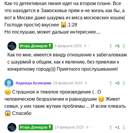
Как-то детективная линия идет на втором плане. Все
что находится в Замосковье прям и не жизнь как бы, а
вот в Москве даже шаурма из мяса московских кошек(
Господи прости) вкуснее
.1:28
Но послушаю, может дальше интереснее....
+5
Игорь Демидов
8 февраля 2025
#
↑
Как по мне, имеется ввиду отношение к забегаловкам
с шаурмой в общем, как к явлению, без привязки к
конкретному городу))) Приятного прослушивания!
+5
Надежда Кузнецова
19 февраля 2025
#
Страшное и тяжелое произведение ( . О
человеческом безразличии и равнодушии
Живет
семья, у них такие жуткие проблемы ... И всем плевать
Спасибо
+1
Игорь Демидов
19 февраля 2025
#
↑