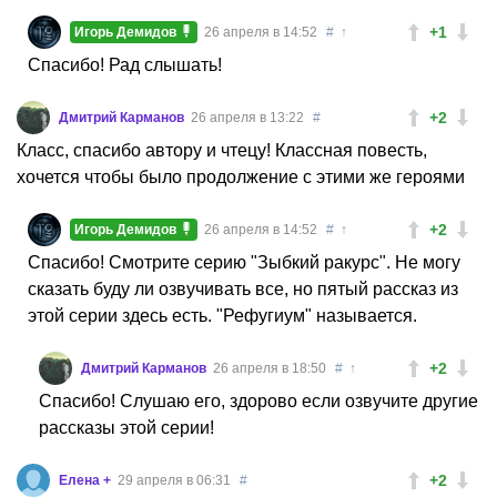
+1
Игорь Демидов
26 апреля в 14:52
#
↑
Спасибо! Рад слышать!
+2
Дмитрий Карманов
26 апреля в 13:22
#
Класс, спасибо автору и чтецу! Классная повесть,
хочется чтобы было продолжение с этими же героями
+2
Игорь Демидов
26 апреля в 14:52
#
↑
Спасибо! Смотрите серию "Зыбкий ракурс". Не могу
сказать буду ли озвучивать все, но пятый рассказ из
этой серии здесь есть. "Рефугиум" называется.
+2
Дмитрий Карманов
26 апреля в 18:50
#
↑
Спасибо! Слушаю его, здорово если озвучите другие
рассказы этой серии!
+2
Елена +
29 апреля в 06:31
#