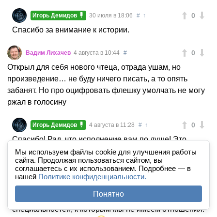
0
Игорь Демидов
30 июля в 18:06
#
↑
Спасибо за внимание к истории.
0
Вадим Лихачев
4 августа в 10:44
#
Открыл для себя нового чтеца, отрада ушам, но
произведение… не буду ничего писать, а то опять
забанят. Но про оцифровать флешку умолчать не могу
ржал в голосину
0
Игорь Демидов
4 августа в 11:28
#
↑
Спасибо! Рад, что исполнение вам по душе! Это,
кстати, давняя работа. Смею надеяться, что сейчас
Мы используем файлы cookie для улучшения работы
сайта. Продолжая пользоваться сайтом, вы
качество звука еще подросло. Добро пожаловать на
соглашаетесь с их использованием. Подробнее — в
другие мои работы. Буду рад
нашей
Политике конфиденциальности.
По поводу оцифровки.
Понятно
Очень много есть странных терминов в узких кругах
специальностей, к которым мы не имеем отношения.