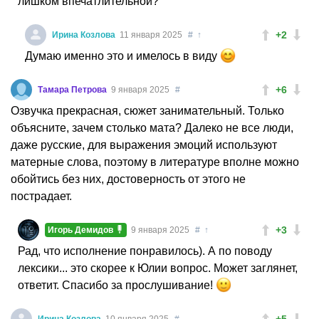
лишком впечатлительной?
+2
Ирина Козлова
11 января 2025
#
↑
Думаю именно это и имелось в виду
+6
Тамара Петрова
9 января 2025
#
Озвучка прекрасная, сюжет занимательный. Только
объясните, зачем столько мата? Далеко не все люди,
даже русские, для выражения эмоций используют
матерные слова, поэтому в литературе вполне можно
обойтись без них, достоверность от этого не
пострадает.
+3
Игорь Демидов
9 января 2025
#
↑
Рад, что исполнение понравилось). А по поводу
лексики... это скорее к Юлии вопрос. Может заглянет,
ответит. Спасибо за прослушивание!
+5
Ирина Козлова
10 января 2025
#