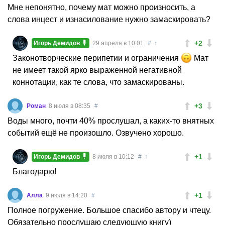
Мне непонятно, почему мат можно произносить, а
слова инцест и изнасилование нужно замаскировать?
+2
Игорь Демидов
29 апреля в 10:01
#
↑
Законотворческие перипетии и ограничения
Мат
не имеет такой ярко выраженной негативной
коннотации, как те слова, что замаскированы.
+3
Роман
8 июля в 08:35
#
Воды много, почти 40% прослушал, а каких-то внятных
событий ещё не произошло. Озвучено хорошо.
+1
Игорь Демидов
8 июля в 10:12
#
↑
Благодарю!
+1
Алла
9 июля в 14:20
#
Полное погружение. Большое спасибо автору и чтецу.
Обязательно прослушаю следующую книгу)