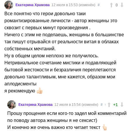
0
Екатерина Храмова
12 июля в 15:53 (изменён)
#
Все понятно что герои довольно таки
романтизированные личности - автор женщины это
сквозит с первых минут произведения .
Ничего с этим не поделаешь, женщины в большинстве
так пишут отрывайся от реальности витая в облаках
собственных мечтаний.
Ну в общем целом неплохо же получилось.
Нетривиальное сочетание мистики и подавляющей
бытовой жестокости и безразличия переплетаются
довольно талантливым, мне кажется, образом мои
аплодисменты
я рекомендую
+1
Екатерина Храмова
12 июля в 15:54 (изменён)
#
↑
Прошу прощения если кого-то задел мой комментарий
по поводу автора женщины я не сексист)
И конечно же очень важно кто читает текст