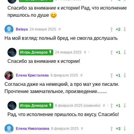
Спасибо за внимание к истории! Рад, что исполнение
пришлось по душе
+2
Belaya
24 января 2025
#
На мой взгляд: полный бред, не смогла дослушать
+1
Игорь Демидов
24 января 2025
#
↑
Спасибо за внимание к истории!
+1
Елена Кристалева
8 февраля 2025
#
Согласна даже на немецкий, а про мат уже писали.
Прочтение замечательное, произведение........
+1
Игорь Демидов
8 февраля 2025 (изменён)
#
↑
Рад, что исполнение пришлось по вкусу. Спасибо!
+3
Елена Николаевна
8 февраля 2025
#