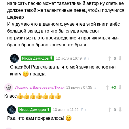
написать песню может талантливый автор ну спеть её
должен такой же талантливые певец чтобы получился
шедевр
И я думаю что в данном случае чтец этой книги внёс
большой вклад в то что бы слушатель смог
погрузиться в это произведение и проникнуться им-
браво браво браво конечно же браво
0
Игорь Демидов
12 июля в 16:49
#
↑
Спасибо! Рад слышать, что мой звук не испортил
книгу
правда.
+2
Людмила Валерьевна Тихая
13 июля в 07:35
#
Класс
0
Игорь Демидов
13 июля в 11:22
#
↑
Рад, что вам понравилось!