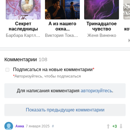
Секрет
А из нашего
Тринадцатое
наследницы
окна...
чувство
ко
Барбара Картленд
Виктория Токарева
Женя Виненко
Комментарии
108
Подписаться на новые комментарии
*
*
Авторизуйтесь, чтобы подписаться
Для написания комментария
авторизуйтесь
.
Показать предыдущие комментарии
+3
Анна
7 января 2025
#