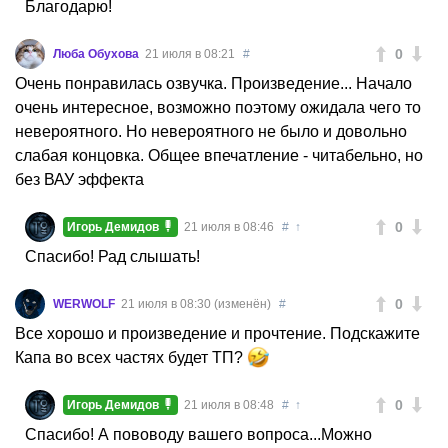
Благодарю!
0
Люба Обухова
21 июля в 08:21
#
Очень понравилась озвучка. Произведение... Начало
очень интересное, возможно поэтому ожидала чего то
невероятного. Но невероятного не было и довольно
слабая концовка. Общее впечатление - читабельно, но
без ВАУ эффекта
0
Игорь Демидов
21 июля в 08:46
#
↑
Спасибо! Рад слышать!
0
WERWOLF
21 июля в 08:30 (изменён)
#
Все хорошо и произведение и прочтение. Подскажите
Капа во всех частях будет ТП?
0
Игорь Демидов
21 июля в 08:48
#
↑
Спасибо! А пововоду вашего вопроса...Можно