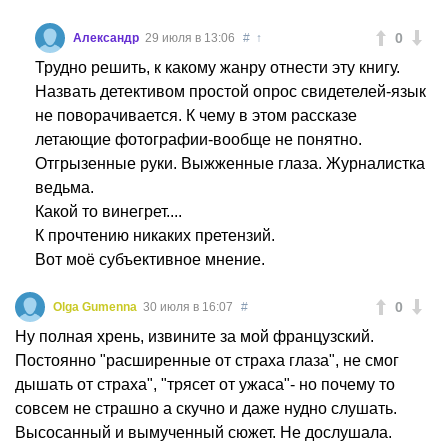
0
Александр
29 июля в 13:06
#
↑
Трудно решить, к какому жанру отнести эту книгу.
Назвать детективом простой опрос свидетелей-язык
не поворачивается. К чему в этом рассказе
летающие фотографии-вообще не понятно.
Отгрызенные руки. Выжженные глаза. Журналистка
ведьма.
Какой то винегрет....
К прочтению никаких претензий.
Вот моё субъективное мнение.
0
Olga Gumenna
30 июля в 16:07
#
Ну полная хрень, извините за мой французский.
Постоянно "расширенные от страха глаза", не смог
дышать от страха", "трясет от ужаса"- но почему то
совсем не страшно а скучно и даже нудно слушать.
Высосанный и вымученный сюжет. Не дослушала.