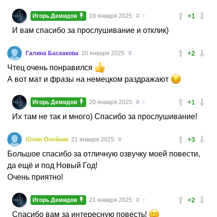
+1
Игорь Демидов
19 января 2025
#
↑
И вам спасибо за прослушивание и отклик)
+2
Галина Баскакова
20 января 2025
#
Чтец очень понравился
А вот мат и фразы на немецком раздражают
+1
Игорь Демидов
20 января 2025
#
↑
Их там не так и много) Спасибо за прослушивание!
+3
Юлия Олейник
21 января 2025
#
Большое спасибо за отличную озвучку моей повести,
да ещё и под Новый Год!
Очень приятно!
+2
Игорь Демидов
21 января 2025
#
↑
Спасибо вам за интересную повесть!