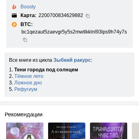
Boosty
Карта:
2200700834629882
BTC:
bc1qezaut5zaevgr5y5s2mwtlkklnl93lps9h74y7s
Все книги из цикла
Зыбкий ракурс
:
1.
Тени города под солнцем
2.
Тёмное лето
3.
Ложное дно
5.
Рефугиум
Рекомендации