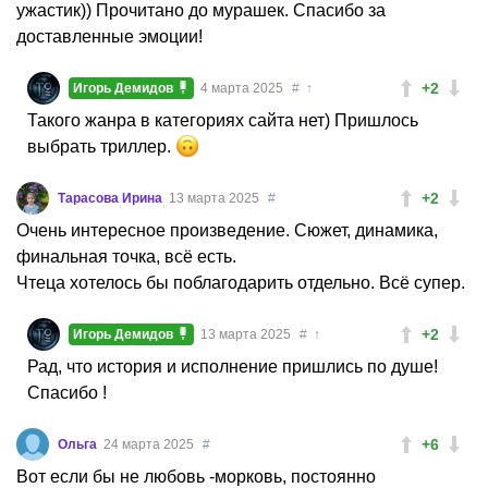
ужастик)) Прочитано до мурашек. Спасибо за
доставленные эмоции!
+2
Игорь Демидов
4 марта 2025
#
↑
Такого жанра в категориях сайта нет) Пришлось
выбрать триллер.
+2
Тарасова Ирина
13 марта 2025
#
Очень интересное произведение. Сюжет, динамика,
финальная точка, всё есть.
Чтеца хотелось бы поблагодарить отдельно. Всё супер.
+2
Игорь Демидов
13 марта 2025
#
↑
Рад, что история и исполнение пришлись по душе!
Спасибо !
+6
Ольга
24 марта 2025
#
Вот если бы не любовь -морковь, постоянно