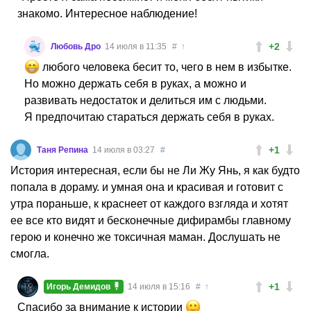
знакомо. Интересное наблюдение!
+2
Любовь Дро
14 июля в 11:35
#
↑
любого человека бесит то, чего в нем в избытке.
Но можно держать себя в руках, а можно и
развивать недостаток и делиться им с людьми.
Я предпочитаю стараться держать себя в руках.
+1
Таня Репина
14 июля в 03:27
#
История интересная, если бы не Ли Жу Янь, я как будто
попала в дораму. и умная она и красивая и готовит с
утра пораньше, к краснеет от каждого взгляда и хотят
ее все кто видят и бесконечные дифирамбы главному
герою и конечно же токсичная маман. Дослушать не
смогла.
+1
Игорь Демидов
14 июля в 15:16
#
↑
Спасибо за внимание к истории