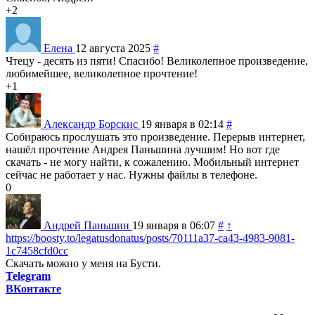
+2
Елена
12 августа 2025
#
Чтецу - десять из пяти! Спасибо! Великолепное произведение,
любимейшее, великолепное прочтение!
+1
Александр Борскис
19 января в 02:14
#
Собираюсь прослушать это произведение. Перерыв интернет,
нашёл прочтение Андрея Паньшина лучшим! Но вот где
скачать - не могу найти, к сожалению. Мобильный интернет
сейчас не работает у нас. Нужны файлы в телефоне.
0
Андрей Паньшин
19 января в 06:07
#
↑
https://boosty.to/legatusdonatus/posts/70111a37-ca43-4983-9081-
1c7458cfd0cc
Скачать можно у меня на Бусти.
Telegram
ВКонтакте