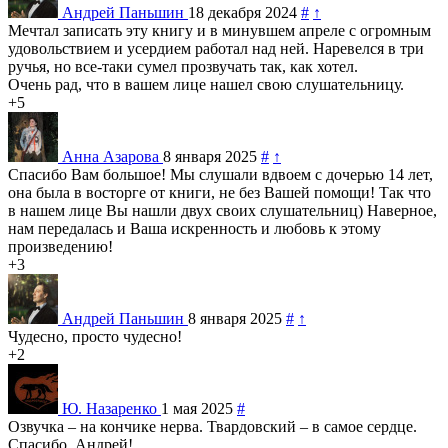
Андрей Паньшин
18 декабря 2024
#
↑
Мечтал записать эту книгу и в минувшем апреле с огромным
удовольствием и усердием работал над ней. Наревелся в три
ручья, но все-таки сумел прозвучать так, как хотел.
Очень рад, что в вашем лице нашел свою слушательницу.
+5
Анна Азарова
8 января 2025
#
↑
Спасибо Вам большое! Мы слушали вдвоем с дочерью 14 лет,
она была в восторге от книги, не без Вашей помощи! Так что
в нашем лице Вы нашли двух своих слушательниц) Наверное,
нам передалась и Ваша искренность и любовь к этому
произведению!
+3
Андрей Паньшин
8 января 2025
#
↑
Чудесно, просто чудесно!
+2
Ю. Назаренко
1 мая 2025
#
Озвучка – на кончике нерва. Твардовский – в самое сердце.
Спасибо, Андрей!