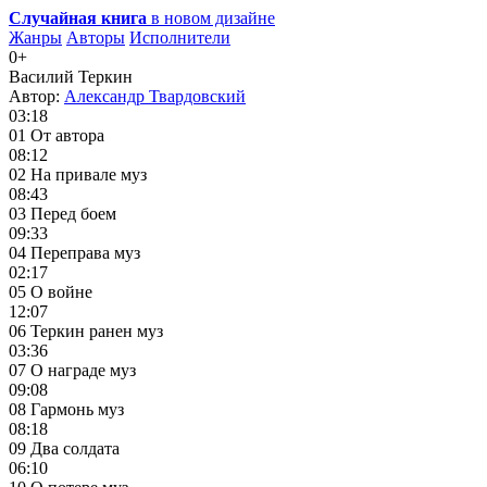
Случайная книга
в новом дизайне
Жанры
Авторы
Исполнители
0+
Василий Теркин
Автор:
Александр Твардовский
03:18
01 От автора
08:12
02 На привале муз
08:43
03 Перед боем
09:33
04 Переправа муз
02:17
05 О войне
12:07
06 Теркин ранен муз
03:36
07 О награде муз
09:08
08 Гармонь муз
08:18
09 Два солдата
06:10