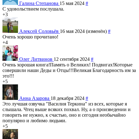
Галина Степанова
15 мая 2024
#
С удовольствием послушала.
+3
Алексей Соловьёв
16 мая 2024 (изменён)
#
Очень хорошо прочитано!
+4
Олег Литвинов
12 сентября 2024
#
Очень хорошая книга!Память о Великих! Подвигах!Которые
совершили наши Деды и Отцы!!!Великая Благодарность им за
это!!!
+5
Анна Азарова
18 декабря 2024
#
Это лучшая озвучка "Василия Теркина" из всех, которые я
слышала. Чтец выше всяких похвал. Ну, а о произведении и
говорить не нужно, к счастью, оно и сегодня необычайно
популярно и любимо людьми.
+5