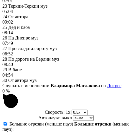
07:01
23 Теркин-Теркин муз
05:04
24 От автора
09:02
25 Дед и баба
08:14
26 На Днепре муз
07:49
27 Про солдата-сироту муз
06:52
28 По дороге на Берлин муз
08:40
29 В бане
04:54
30 От автора муз
Слушать в исполнении
Владимира Маслакова
на
Литрес
.
0
%
Скорость:
1x
Автопауза:
выкл
Большие отрезки (меньше пауз)
Большие отрезки
(меньше
пауз):