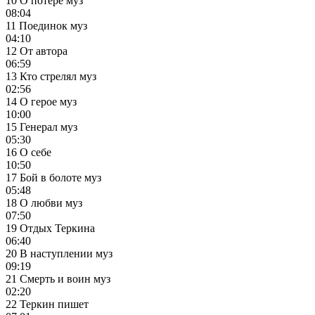
10 О потере муз
08:04
11 Поединок муз
04:10
12 От автора
06:59
13 Кто стрелял муз
02:56
14 О герое муз
10:00
15 Генерал муз
05:30
16 О себе
10:50
17 Бой в болоте муз
05:48
18 О любви муз
07:50
19 Отдых Теркина
06:40
20 В наступлении муз
09:19
21 Смерть и воин муз
02:20
22 Теркин пишет