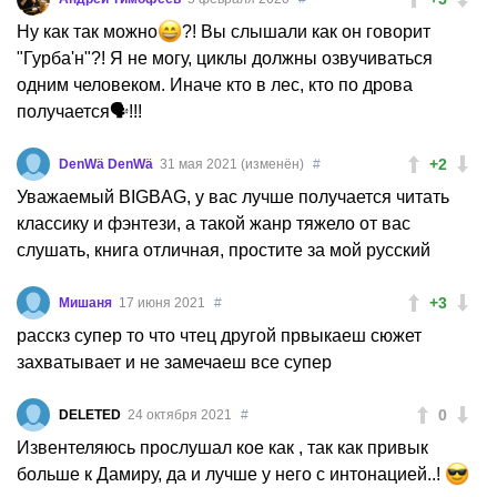
Ну как так можно
?! Вы слышали как он говорит
"Гурба'н"?! Я не могу, циклы должны озвучиваться
одним человеком. Иначе кто в лес, кто по дрова
получается🗣!!!
+2
DenWä DenWä
31 мая 2021 (изменён)
#
Уважаемый BIGBAG, у вас лучше получается читать
классику и фэнтези, а такой жанр тяжело от вас
слушать, книга отличная, простите за мой русский
+3
Мишаня
17 июня 2021
#
расскз супер то что чтец другой првыкаеш сюжет
захватывает и не замечаеш все супер
0
DELETED
24 октября 2021
#
Извентеляюсь прослушал кое как , так как привык
больше к Дамиру, да и лучше у него с интонацией..!