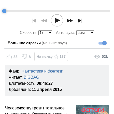
Скорость:
Автопауза:
Большие отрезки
(меньше пауз)
Большие
На полку
137
52k
33
8
Жанр:
Фантастика и фэнтези
Читает:
BIGBAG
Длительность:
08:46:27
Добавлена:
11 апреля 2015
Человечеству грозит тотальное