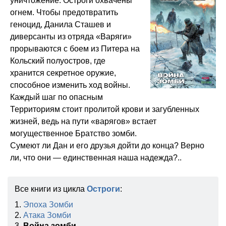
уничтожение. Остроги охвачены
огнем. Чтобы предотвратить
геноцид, Данила Сташев и
диверсанты из отряда «Варяги»
прорываются с боем из Питера на
Кольский полуостров, где
хранится секретное оружие,
способное изменить ход войны.
Каждый шаг по опасным
Территориям стоит пролитой крови и загубленных
жизней, ведь на пути «варягов» встает
могущественное Братство зомби.
Сумеют ли Дан и его друзья дойти до конца? Верно
ли, что они — единственная наша надежда?..
Все книги из цикла
Остроги
:
1.
Эпоха Зомби
2.
Атака Зомби
3.
Война зомби