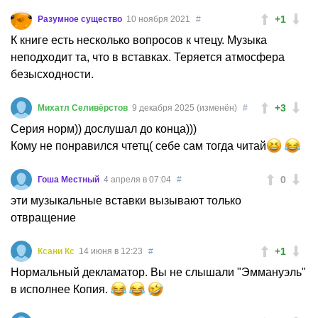
+1
Разумное существо
10 ноября 2021
#
К книге есть несколько вопросов к чтецу. Музыка
неподходит та, что в вставках. Теряется атмосфера
безысходности.
+3
Михатл Селивëрстов
9 декабря 2025 (изменён)
#
Серия норм)) дослушал до конца)))
Кому не понравился чтетц( себе сам тогда читай
0
Гоша Местный
4 апреля в 07:04
#
эти музыкальные вставки вызывают только
отвращение
+1
Ксани Кс
14 июня в 12:23
#
Нормальный декламатор. Вы не слышали "Эммануэль"
в исполнее Копия.