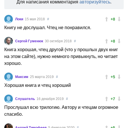
Для написания комментария
авторизуйтесь
.
+8
Локи
15 мая 2018
#
Книгу не дослушал. Чтец не понравился.
+8
Сергей Гуменюк
30 октября 2018
#
Книга хорошая, чтец другой (что у прошлых двух книг
на этом сайте), нужно немного привыкнуть, но читает
хорошо.
+5
Максим
25 марта 2019
#
Хорошая книга и чтец хороший
+7
Слушатель
16 декабря 2019
#
Прослушал всю трилогию. Автору и чтецам огромное
спасибо.
+5
Андрей Тимофеев
5 февраля 2020
#