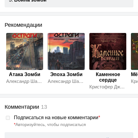
Рекомендации
Атака Зомби
Эпоха Зомби
Каменное
Мё
сердце
Александр Шакилов
Александр Шакилов
Кристофер Джон Сэнсом
Комментарии
13
Подписаться на новые комментарии
*
*
Авторизуйтесь, чтобы подписаться