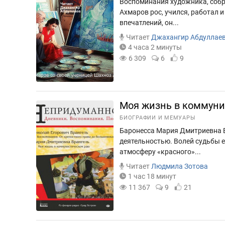
Воспоминания художника, собра
Ахмаров рос, учился, работал 
впечатлений, он...
Читает
Джахангир Абдуллае
4 часа 2 минуты
6 309
6
9
Моя жизнь в коммун
БИОГРАФИИ И МЕМУАРЫ
Баронесса Мария Дмитриевна В
деятельностью. Волей судьбы 
атмосферу «красного»...
Читает
Людмила Зотова
1 час 18 минут
11 367
9
21