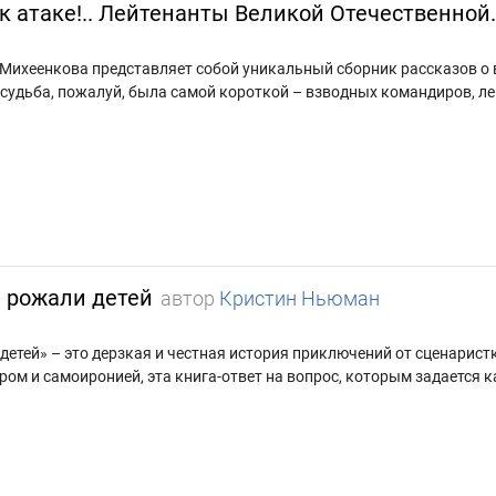
 к атаке!.. Лейтенанты Великой Отечественной
. Михеенкова представляет собой уникальный сборник рассказов о 
судьба, пожалуй, была самой короткой – взводных командиров, ле
ы рожали детей
автор
Кристин Ньюман
 детей» – это дерзкая и честная история приключений от сценарист
ром и самоиронией, эта книга-ответ на вопрос, которым задается