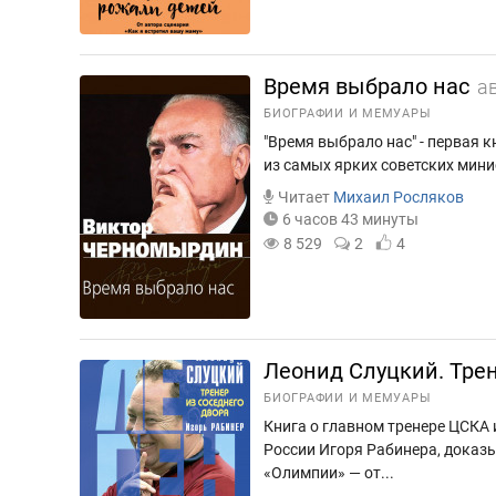
Время выбрало нас
а
БИОГРАФИИ И МЕМУАРЫ
"Время выбрало нас" - первая 
из самых ярких советских мини
Читает
Михаил Росляков
6 часов 43 минуты
8 529
2
4
Леонид Слуцкий. Трен
БИОГРАФИИ И МЕМУАРЫ
Книга о главном тренере ЦСКА 
России Игоря Рабинера, доказы
«Олимпии» — от...