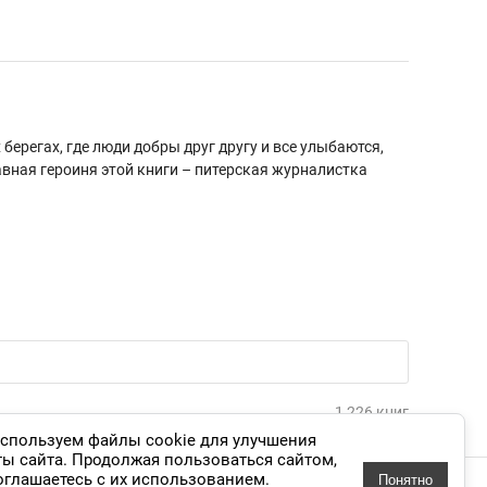
берегах, где люди добры друг другу и все улыбаются,
авная героиня этой книги – питерская журналистка
1 226 книг
спользуем файлы cookie для улучшения
ты сайта. Продолжая пользоваться сайтом,
оглашаетесь с их использованием.
Понятно