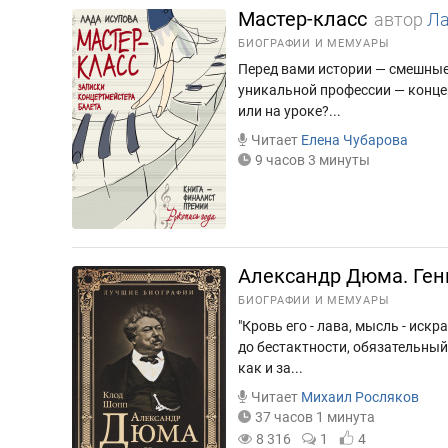
Мастер-класс
автор
Ла
БИОГРАФИИ И МЕМУАРЫ
Перед вами истории — смешные
уникальной профессии — концер
или на уроке?...
Читает
Елена Чубарова
9 часов 3 минуты
Александр Дюма. Ген
БИОГРАФИИ И МЕМУАРЫ
"Кровь его - лава, мысль - ис
до бестактности, обязательный
как и за...
Читает
Михаил Росляков
37 часов 1 минута
8 316
1
4