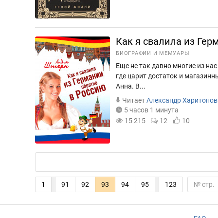
Как я свалила из Гер
БИОГРАФИИ И МЕМУАРЫ
Еще не так давно многие из нас
где царит достаток и магазинн
Анна. В...
Читает
Александр Харитонов
5 часов 1 минута
15 215
12
10
1
91
92
93
94
95
123