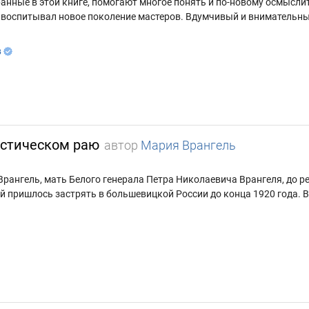
нные в этой книге, помогают многое понять и по-новому осмыслит
и воспитывал новое поколение мастеров. Вдумчивый и внимательны
в
истическом раю
автор
Мария Врангель
рангель, мать Белого генерала Петра Николаевича Врангеля, до р
ей пришлось застрять в большевицкой России до конца 1920 года