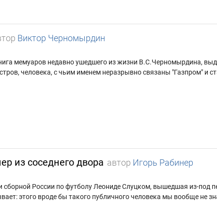
втор
Виктор Черномырдин
книга мемуаров недавно ушедшего из жизни В.С.Черномырдина, выд
стров, человека, с чьим именем неразрывно связаны "Газпром" и ст
ер из соседнего двора
автор
Игорь Рабинер
и сборной России по футболу Леониде Слуцком, вышедшая из-под п
вает: этого вроде бы такого публичного человека мы вообще не зн