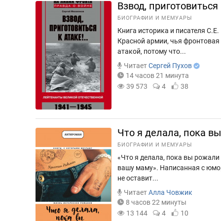
Взвод, приготовиться
БИОГРАФИИ И МЕМУАРЫ
Книга историка и писателя С.Е
Красной армии, чья фронтовая 
атакой, потому что...
Читает
Сергей Пухов
14 часов 21 минута
39 573
4
38
Что я делала, пока в
БИОГРАФИИ И МЕМУАРЫ
«Что я делала, пока вы рожали
вашу маму». Написанная с юмо
не оставит...
Читает
Алла Човжик
8 часов 22 минуты
13 144
4
10