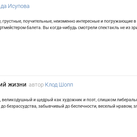
да Исупова
, грустные, поучительные, неизменно интересные и погружающие 
тмейстером балета. Вы когда-нибудь смотрели спектакль не из зрит
ий жизни
автор
Клод Шопп
кра, великодушный и щедрый как художник и поэт, слишком либерал
 до безрассудства, забывчивый до беспечности, веселый нравом, з