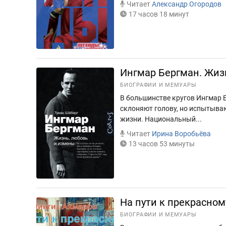
Читает
Александр Огородов
17 часов 18 минут
Ингмар Бергман. Жиз
БИОГРАФИИ И МЕМУАРЫ
В большинстве кругов Ингмар Б
склоняют голову, но испытыва
жизни. Национальный...
Читает
Ирина Воробьёва
13 часов 53 минуты
На пути к прекрасном
БИОГРАФИИ И МЕМУАРЫ