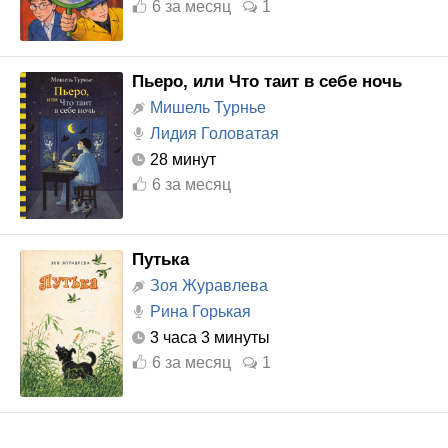
6
за месяц
1
Пьеро, или Что таит в себе ночь
Мишель Турнье
Лидия Головатая
28 минут
6
за месяц
Путька
Зоя Журавлева
Рина Горькая
3 часа 3 минуты
6
за месяц
1