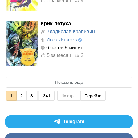
5
за месяц
4
Крик петуха
Владислав Крапивин
Игорь Князев
6 часов 9 минут
5
за месяц
2
Показать ещё
1
2
3
341
Перейти
Telegram