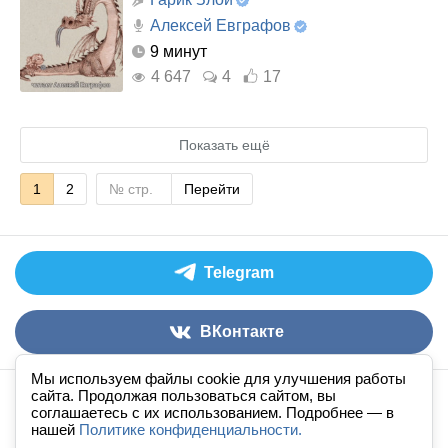
Алексей Евграфов
9 минут
4 647
4
17
Показать ещё
1
2
Перейти
Telegram
ВКонтакте
Мы используем файлы cookie для улучшения работы
сайта. Продолжая пользоваться сайтом, вы
Аудиокниги слушать онлайн
книга
в
ухе
© 2026
соглашаетесь с их использованием. Подробнее — в
нашей
По всем вопросам:
Политике конфиденциальности.
admin@knigavuhe.ru