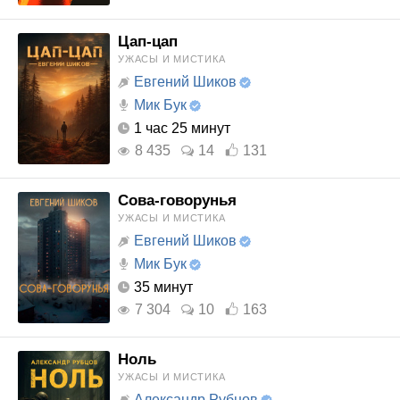
Цап-цап
УЖАСЫ И МИСТИКА
Евгений Шиков
Мик Бук
1 час 25 минут
8 435
14
131
Сова-говорунья
УЖАСЫ И МИСТИКА
Евгений Шиков
Мик Бук
35 минут
7 304
10
163
Ноль
УЖАСЫ И МИСТИКА
Александр Рубцов