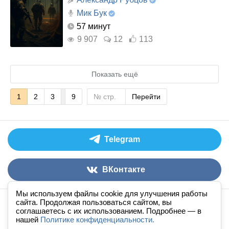
Мик Бук
57 минут
9 907
12
113
Показать ещё
1
2
3
9
Перейти
Telegram
ВКонтакте
Мы используем файлы cookie для улучшения работы
сайта. Продолжая пользоваться сайтом, вы
Аудиокниги слушать онлайн
книга
в
ухе
© 2026
соглашаетесь с их использованием. Подробнее — в
нашей
По всем вопросам:
Политике конфиденциальности.
admin@knigavuhe.ru