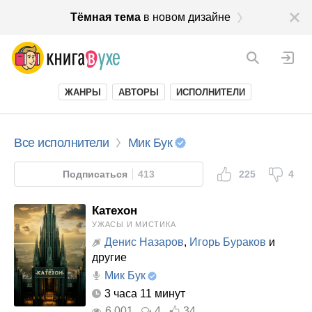
Тёмная тема
в новом дизайне
ЖАНРЫ
АВТОРЫ
ИСПОЛНИТЕЛИ
Все исполнители
Мик Бук
Подписаться
413
225
4
Катехон
УЖАСЫ И МИСТИКА
Денис Назаров
,
Игорь Бураков
и
другие
Мик Бук
3 часа 11 минут
6 001
4
34