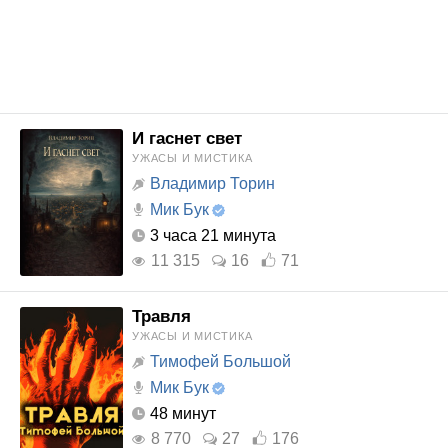
И гаснет свет
УЖАСЫ И МИСТИКА
Владимир Торин
Мик Бук
3 часа 21 минута
11 315
16
71
Травля
УЖАСЫ И МИСТИКА
Тимофей Большой
Мик Бук
48 минут
8 770
27
176