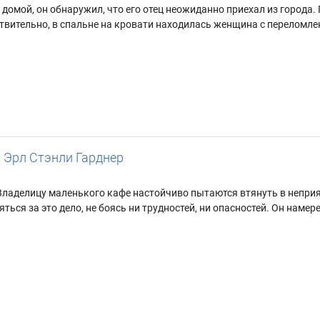
 домой, он обнаружил, что его отец неожиданно приехал из города
твительно, в спальне на кровати находилась женщина с переломле
р
Эрл Стэнли Гарднер
 Владелицу маленького кафе настойчиво пытаются втянуть в непри
ться за это дело, не боясь ни трудностей, ни опасностей. Он намер