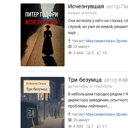
Исчезнувшая
автор
Пи
РОМАН И ПРОЗА
Она исчезла у него на глазах, 
глухой, но уже не немой, решае
ещё...
Читает
Максимиллиан Эрлин
35 минут
3 444
5
10
Три безумца
автор
Кей
ДЕТЕКТИВЫ И ТРИЛЛЕРЫ
В небольшом городке рядом с К
директора заведения, опытного
проблемы лейтенант,...
Читает
Максимиллиан Эрлин
35 минут
4 500
1
17