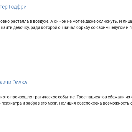
тер Годфри
словно растаяла в воздухе. А он - он не мог её даже окликнуть. И л
т найти девочку, ради которой он начал борьбу со своим недугом и п
кичи Осака
иото произошло трагическое событие. Трое пациентов сбежали из 
 психиатра и забрав его мозг. Полиция обеспокоена возможностью