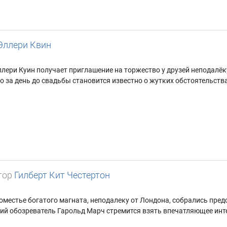
Эллери Квин
ллери Куин получает приглашение на торжество у друзей неподалёку
о за день до свадьбы становится известно о жутких обстоятельств
тор
Гилберт Кит Честертон
поместье богатого магната, неподалеку от Лондона, собрались пре
ий обозреватель Гарольд Марч стремится взять впечатляющее инте