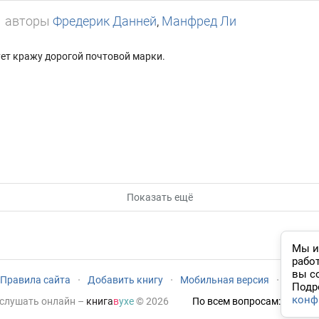
авторы
Фредерик Данней
,
Манфред Ли
ует кражу дорогой почтовой марки.
Показать ещё
Мы и
рабо
вы с
Правила сайта
·
Добавить книгу
·
Мобильная версия
·
Новый
Подр
конф
 слушать онлайн
–
книга
в
ухе
© 2026
По всем вопросам:
admin@