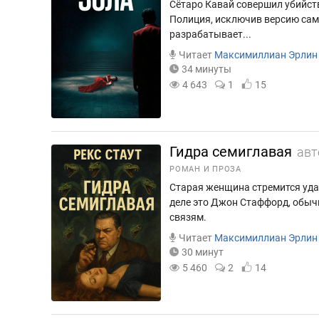
Сётаро Кавай совершил убийств
Полиция, исключив версию сам
разрабатывает...
Читает
Максимиллиан Эрлин
34 минуты
4 643
1
15
Гидра семиглавая
авт
РОМАН И ПРОЗА
Старая женщина стремится удач
деле это Джон Стаффорд, обыч
связям.
Читает
Максимиллиан Эрлин
30 минут
5 460
2
14