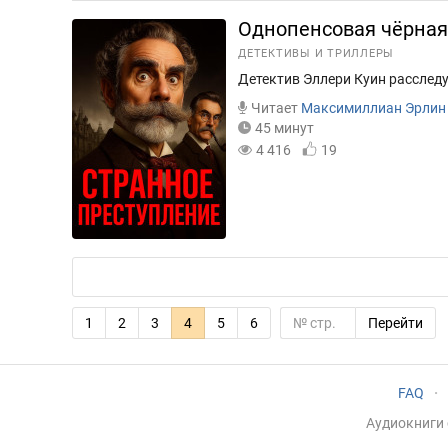
Однопенсовая чёрная
ДЕТЕКТИВЫ И ТРИЛЛЕРЫ
Детектив Эллери Куин расслед
Читает
Максимиллиан Эрлин
45 минут
4 416
19
1
2
3
4
5
6
Перейти
FAQ
·
Аудиокниги