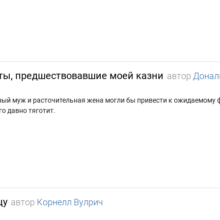
ы, предшествовавшие моей казни
автор
Донал
ьный муж и расточительная жена могли бы привести к ожидаемому 
го давно тяготит.
цу
автор
Корнелл Вулрич