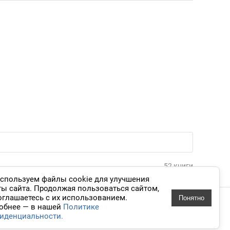
52 книги
спользуем файлы cookie для улучшения
ты сайта. Продолжая пользоваться сайтом,
оглашаетесь с их использованием.
Понятно
 дизайн
обнее — в нашей
Политике
иденциальности.
knigavuhe.ru