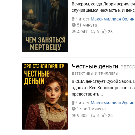
Вечером, когда Ларри вернулся
случившемся несчастье. И дейс
Читает
Максимиллиан Эрлин
51 минута
4 947
6
28
Честные деньги
авто
ДЕТЕКТИВЫ И ТРИЛЛЕРЫ
В США действует Сухой Закон.
адвокат Кен Корнинг решает взя
предоставить...
Читает
Максимиллиан Эрлин
1 час 1 минута
9 303
3
26