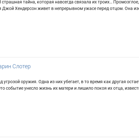
 страшная тайна, которая навсегда связала их троих… Промозглое,
Джой Хендерсон живет в непрерывном ужасе перед отцом. Она изо 
арин Слотер
д угрозой оружия. Одна из них убегает, в то время как другая ост
о событие унесло жизнь их матери и лишило покоя их отца, известн