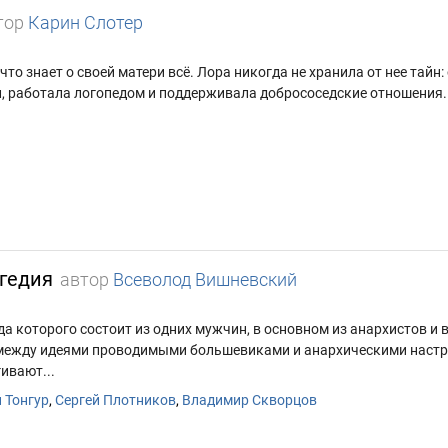
тор
Карин Слотер
что знает о своей матери всё. Лора никогда не хранила от нее тай
, работала логопедом и поддерживала добрососедские отношения. 
гедия
автор
Всеволод Вишневский
а которого состоит из одних мужчин, в основном из анархистов и
между идеями проводимыми большевиками и анархическими настро
ивают...
 Тонгур
,
Сергей Плотников
,
Владимир Скворцов