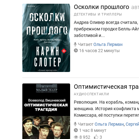
Осколки прошлого
ав
ДЕТЕКТИВЫ И ТРИЛЛЕРЫ
Андреа Оливер всегда считала, 
прибрежном городке Белль-Айл
заботливой и...
Читает
Ольга Лерман
16 часов 22 минуты
Оптимистическая тра
АУДИОСПЕКТАКЛИ
Революция. На корабль, команд
женщина. История конфликта 
Комиссара, её поступки перетяг
Читают
Ольга Лерман
,
Сергей
1 час 8 минут
8 952
3