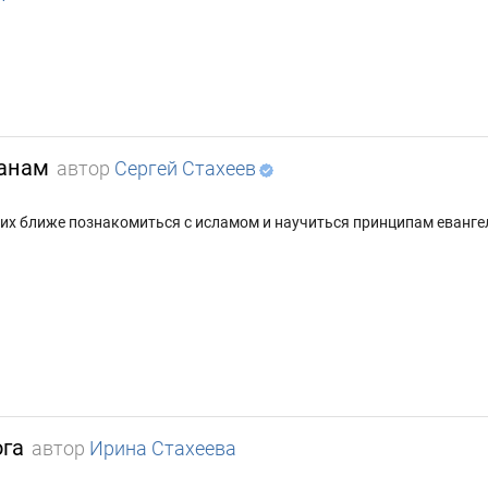
манам
автор
Сергей Стахеев
их ближе познакомиться с исламом и научиться принципам еванг
ога
автор
Ирина Стахеева