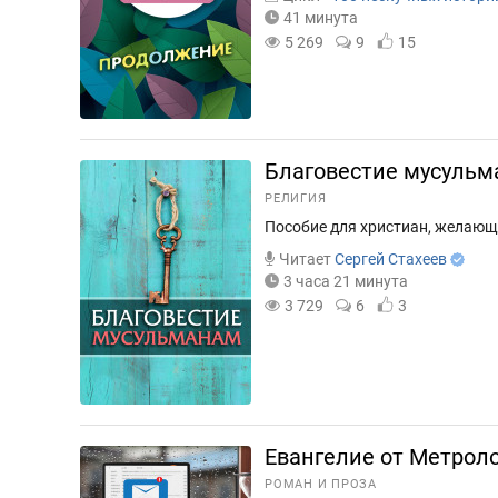
41 минута
5 269
9
15
Благовестие мусуль
РЕЛИГИЯ
Пособие для христиан, желающ
Читает
Сергей Стахеев
3 часа 21 минута
3 729
6
3
Евангелие от Метрол
РОМАН И ПРОЗА