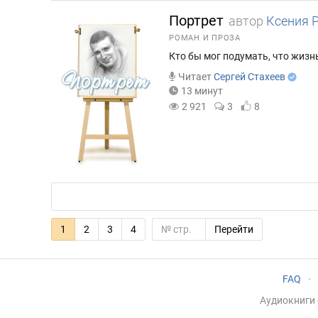
Портрет
автор
Ксения 
РОМАН И ПРОЗА
Кто бы мог подумать, что жизнь
Читает
Сергей Стахеев
13 минут
2 921
3
8
1
2
3
4
Перейти
FAQ
·
Аудиокниги