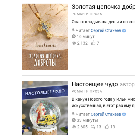
Золотая цепочка доб
РОМАН И ПРОЗА
Она откладывала деньги по коп
Читает
Сергей Стахеев
16 минут
2 132
7
Настоящее чудо
автор
РОМАН И ПРОЗА
В канун Нового года у Ильи мн
искусственная, в этот раз ему
Читает
Сергей Стахеев
33 минуты
2 605
13
13