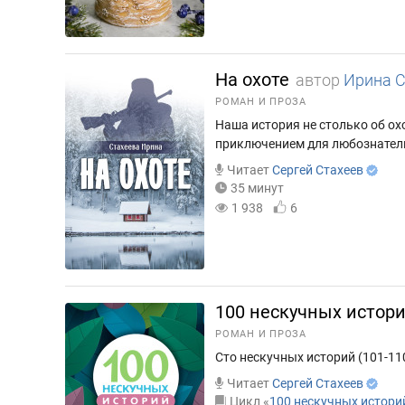
На охоте
автор
Ирина С
РОМАН И ПРОЗА
Наша история не столько об ох
приключением для любознател
Читает
Сергей Стахеев
35 минут
1 938
6
100 нескучных истор
РОМАН И ПРОЗА
Сто нескучных историй (101-110
Читает
Сергей Стахеев
Цикл «
100 нескучных истори