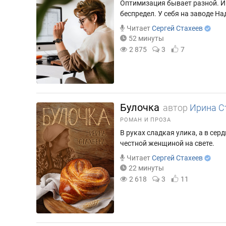
Оптимизация бывает разной. И
беспредел. У себя на заводе На
Читает
Сергей Стахеев
52 минуты
2 875
3
7
Булочка
автор
Ирина С
РОМАН И ПРОЗА
В руках сладкая улика, а в сер
честной женщиной на свете.
Читает
Сергей Стахеев
22 минуты
2 618
3
11