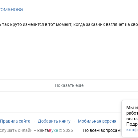
Романова
 так круто изменится в тот момент, когда заказчик взглянет на сво
Показать ещё
Мы и
рабо
вы с
Правила сайта
·
Добавить книгу
·
Мобильная версия
·
Новый
Подр
конф
 слушать онлайн
–
книга
в
ухе
© 2026
По всем вопросам:
admin@