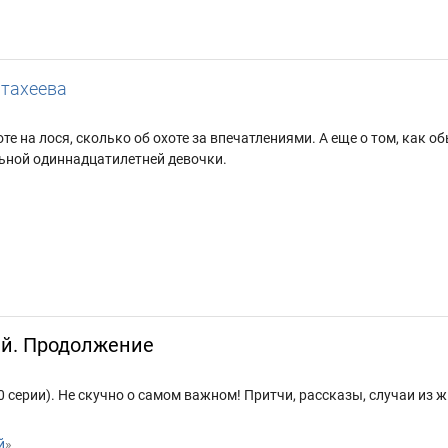
тахеева
оте на лося, сколько об охоте за впечатлениями. А еще о том, как
ьной одиннадцатилетней девочки.
ий. Продолжение
 серии). Не скучно о самом важном! Притчи, рассказы, случаи из ж
й
»