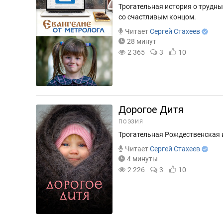
Трогательная история о трудны
со счастливым концом.
Читает
Сергей Стахеев
28 минут
2 365
3
10
Дорогое Дитя
ПОЭЗИЯ
Трогательная Рождественская и
Читает
Сергей Стахеев
4 минуты
2 226
3
10