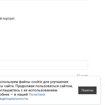
й портрет.
37 книг
спользуем файлы cookie для улучшения
ты сайта. Продолжая пользоваться сайтом,
оглашаетесь с их использованием.
Понятно
 дизайн
обнее — в нашей
Политике
иденциальности.
knigavuhe.ru