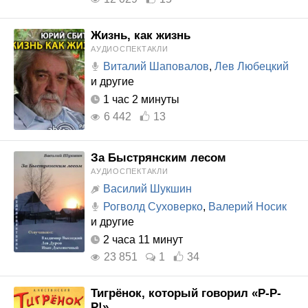
Жизнь, как жизнь
АУДИОСПЕКТАКЛИ
Виталий Шаповалов
,
Лев Любецкий
и другие
1 час 2 минуты
6 442
13
За Быстрянским лесом
АУДИОСПЕКТАКЛИ
Василий Шукшин
Рогволд Суховерко
,
Валерий Носик
и другие
2 часа 11 минут
23 851
1
34
Тигрёнок, который говорил «Р-Р-
Р!»