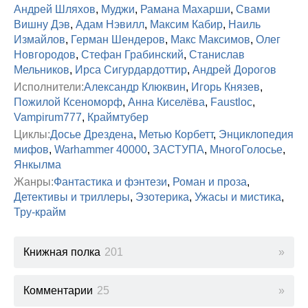
Андрей Шляхов
,
Муджи
,
Рамана Махарши
,
Свами
Вишну Дэв
,
Адам Нэвилл
,
Максим Кабир
,
Наиль
Измайлов
,
Герман Шендеров
,
Макс Максимов
,
Олег
Новгородов
,
Стефан Грабинский
,
Станислав
Мельников
,
Ирса Сигурдардоттир
,
Андрей Дорогов
Исполнители:
Александр Клюквин
,
Игорь Князев
,
Пожилой Ксеноморф
,
Анна Киселёва
,
Faustloc
,
Vampirum777
,
Краймтубер
Циклы:
Досье Дрездена
,
Метью Корбетт
,
Энциклопедия
мифов
,
Warhammer 40000
,
ЗАСТУПА
,
МногоГолосье
,
Янкылма
Жанры:
Фантастика и фэнтези
,
Роман и проза
,
Детективы и триллеры
,
Эзотерика
,
Ужасы и мистика
,
Тру-крайм
Книжная полка
201
Комментарии
25