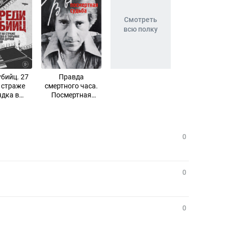
Смотреть
всю полку
убийц. 27
Правда
а страже
смертного часа.
ядка в
Посмертная
х с самой
судьба
й славой
0
0
0