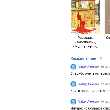
Рассказы
Ск
«Ангелочек»,
«Молчание», «В
тумане»,
«Бездна»
Комментарии
12
Valery Alekseev
30 мая
Спасибо очень интересн
Valery Alekseev
12 мая
Книга понравилась спа
Valery Alekseev
10 мая
Интересно большое спа