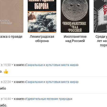
азка о правде
Ленинградская
Инопланетяне
Среди 
оборона
над Россией
лет н
пор
тюрьма
дурно
 в 15:50
– к книге «
Сакральные и культовые места мира
»
о.
 в 22:24
– к книге «
Сакральные и культовые места мира
»
сибо
 в 14:44
– к книге «
Удивительные явления природы
»
сибо.