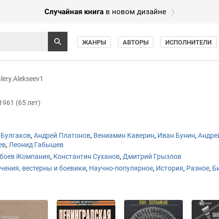
Случайная книга
в новом дизайне
ЖАНРЫ
АВТОРЫ
ИСПОЛНИТЕЛИ
lery.Alekseev1
1
961 (65 лет)
 Булгаков
,
Андрей Платонов
,
Вениамин Каверин
,
Иван Бунин
,
Андре
ев
,
Леонид Габышев
боев iКомпания
,
Константин Суханов
,
Дмитрий Грызлов
ения, вестерны и боевики
,
Научно-популярное
,
История
,
Разное
,
Б