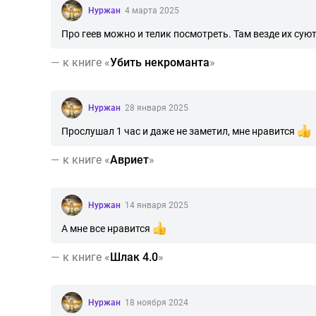
Нуржан
4 марта 2025
Про геев можно и телик посмотреть. Там везде их суют
—
к книге «
Убить некроманта
»
Нуржан
28 января 2025
Прослушал 1 час и даже не заметил, мне нравится
—
к книге «
Авриет
»
Нуржан
14 января 2025
А мне все нравится
—
к книге «
Шлак 4.0
»
Нуржан
18 ноября 2024