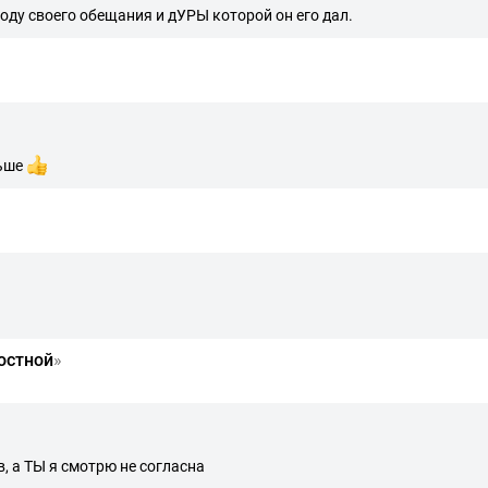
воду своего обещания и дУРЫ которой он его дал.
льше
остной
»
, а ТЫ я смотрю не согласна