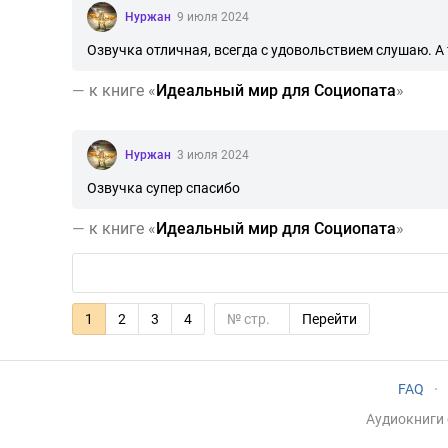
Нуржан
9 июля 2024
Озвучка отличная, всегда с удовольствием слушаю. А 
—
к книге «
Идеальный мир для Социопата
»
Нуржан
3 июля 2024
Озвучка супер спасибо
—
к книге «
Идеальный мир для Социопата
»
1
2
3
4
Перейти
FAQ
·
Аудиокниги