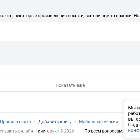
то что, некоторые произведения похожи, все они чем то похожи. Но
Показать ещё
Мы и
рабо
вы с
Правила сайта
·
Добавить книгу
·
Мобильная версия
·
Новый
Подр
конф
 слушать онлайн
–
книга
в
ухе
© 2026
По всем вопросам:
admin@