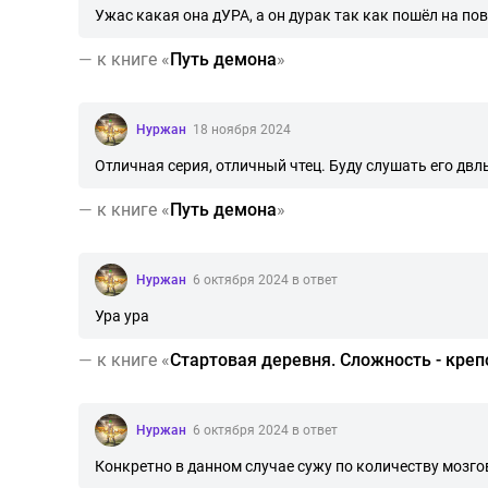
Ужас какая она дУРА, а он дурак так как пошёл на по
—
к книге «
Путь демона
»
Нуржан
18 ноября 2024
Отличная серия, отличный чтец. Буду слушать его дв
—
к книге «
Путь демона
»
Нуржан
6 октября 2024 в ответ
Ура ура
—
к книге «
Стартовая деревня. Сложность - креп
Нуржан
6 октября 2024 в ответ
Конкретно в данном случае сужу по количеству мозгов