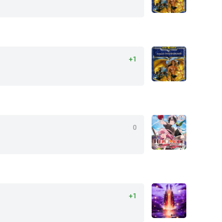
+1
0
+1