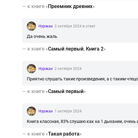
—
к книге «
Преемник древних
»
Нуржан
3 октября 2024 в ответ
Да очень жаль
—
к книге «
Самый первый. Книга 2
»
Нуржан
2 октября 2024
Приятно слушать такие произведения, а с таким чтец
—
к книге «
Самый первый
»
Нуржан
1 октября 2024
Книга классная, 83% слушаю как на 1 дыхании, очень
—
к книге «
Такая работа
»