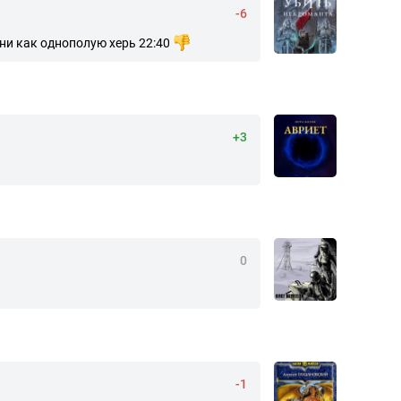
-6
 ни как однополую херь 22:40
+3
0
-1