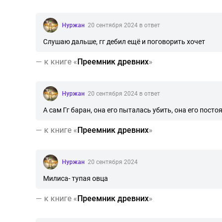
Нуржан
20 сентября 2024 в ответ
Слушаю дальше, гг дебил ещё и поговорить хочет
—
к книге «
Преемник древних
»
Нуржан
20 сентября 2024 в ответ
А сам Гг баран, она его пыталась убить, она его пос
—
к книге «
Преемник древних
»
Нуржан
20 сентября 2024
Милиса- тупая овца
—
к книге «
Преемник древних
»