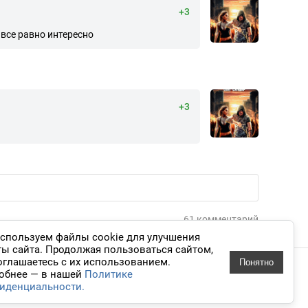
+3
 все равно интересно
+3
61 комментарий
спользуем файлы cookie для улучшения
ты сайта. Продолжая пользоваться сайтом,
оглашаетесь с их использованием.
Понятно
 дизайн
обнее — в нашей
Политике
иденциальности.
knigavuhe.ru