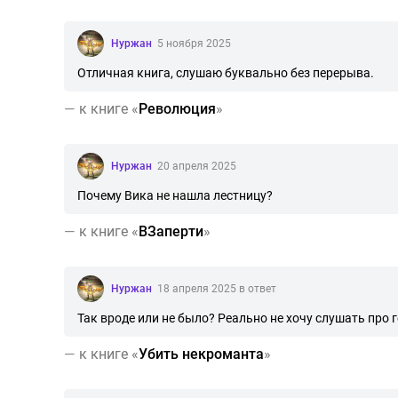
Нуржан
5 ноября 2025
Отличная книга, слушаю буквально без перерыва.
—
к книге «
Революция
»
Нуржан
20 апреля 2025
Почему Вика не нашла лестницу?
—
к книге «
ВЗаперти
»
Нуржан
18 апреля 2025 в ответ
Так вроде или не было? Реально не хочу слушать про 
—
к книге «
Убить некроманта
»