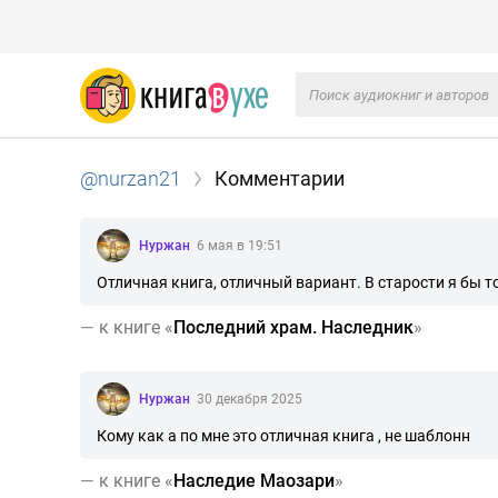
@nurzan21
Комментарии
Нуржан
6 мая в 19:51
Отличная книга, отличный вариант. В старости я бы т
—
к книге «
Последний храм. Наследник
»
Нуржан
30 декабря 2025
Кому как а по мне это отличная книга , не шаблонн
—
к книге «
Наследие Маозари
»