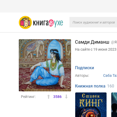
Самди Диманш
@
Я
На сайте с 19 июня 2023
Подписки
Авторы:
Саба Та
Книжная полка
160
Рейтинг:
3586