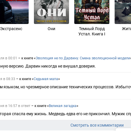
Экстрасенс
Они
Темный Лорд
Жит
Устал. Книга I
ля в 00:01
– к книге «
Эволюция не по Дарвину. Смена эволюционной модели
ную версию. Дарвин никогда не внушал доверия.
я в 08:33
– к книге «
Седьмая мапа
»
 языком, но чрезмерное описание технических процессов. Избыто
ня в 16:57 в ответ
– к книге «
Великая загадка
»
оторая спасла ему жизнь. Медведь едва его не прикончил. Мужик с
Смотреть все комментарии