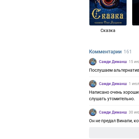
Сказка
Комментарии
161
Самди Диманш
15 ию
Послушаем альтернатив
Самди Диманш
1 июл
Написано очень хорошим
слушать утомительно.
Самди Диманш
30 ию
Он не предал Винапи, к