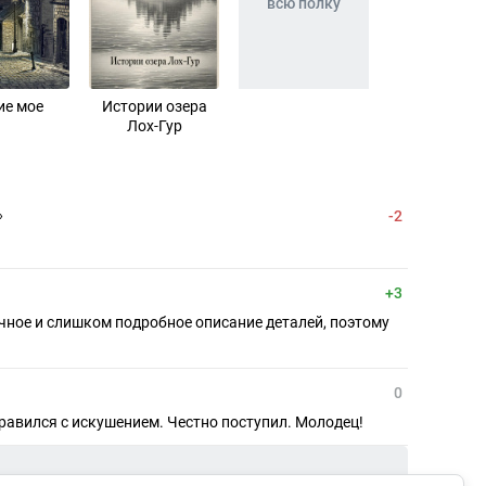
всю полку
ие мое
Истории озера
Лох-Гур
-2
»
+3
чное и слишком подробное описание деталей, поэтому
0
правился с искушением. Честно поступил. Молодец!