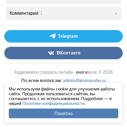
Комментарии
1
Telegram
ВКонтакте
Аудиокниги слушать онлайн
книга
в
ухе
© 2026
По всем вопросам:
admin@knigavuhe.ru
Мы используем файлы cookie для улучшения работы
FAQ
·
Правила сайта
·
Добавить книгу
·
сайта. Продолжая пользоваться сайтом, вы
Полная версия
·
Новый дизайн
соглашаетесь с их использованием. Подробнее — в
нашей
Политике конфиденциальности.
Понятно