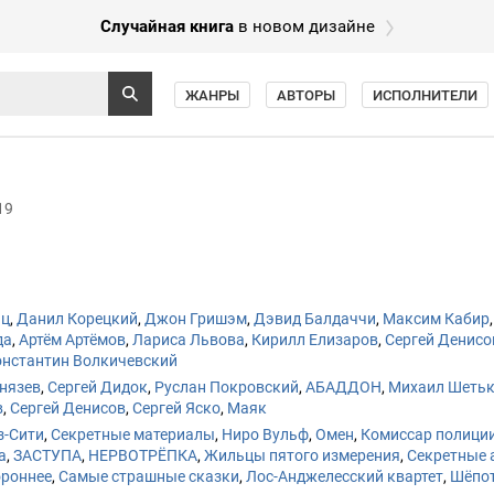
Случайная книга
в новом дизайне
ЖАНРЫ
АВТОРЫ
ИСПОЛНИТЕЛИ
19
нц
,
Данил Корецкий
,
Джон Гришэм
,
Дэвид Балдаччи
,
Максим Кабир
да
,
Артём Артёмов
,
Лариса Львова
,
Кирилл Елизаров
,
Сергей Денисо
онстантин Волкичевский
нязев
,
Сергей Дидок
,
Руслан Покровский
,
АБАДДОН
,
Михаил Шеть
в
,
Сергей Денисов
,
Сергей Яско
,
Маяк
з-Сити
,
Секретные материалы
,
Ниро Вульф
,
Омен
,
Комиссар полици
а
,
ЗАСТУПА
,
НЕРВОТРЁПКА
,
Жильцы пятого измерения
,
Секретные 
ороннее
,
Самые страшные сказки
,
Лос-Анджелесский квартет
,
Шёпот