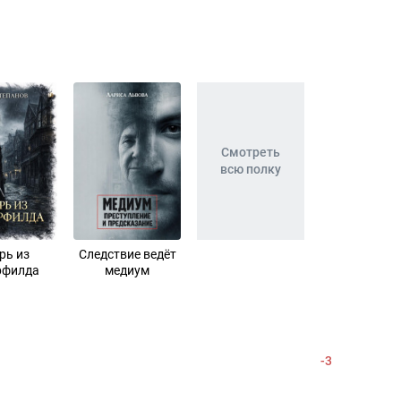
Смотреть
всю полку
рь из
Следствие ведёт
рфилда
медиум
-3