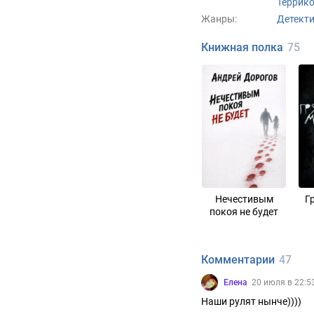
Террик
Жанры:
Детект
Книжная полка
75
Нечестивым
Г
покоя не будет
Комментарии
47
Елена
20 июля в 22:5
Наши рулят нынче))))