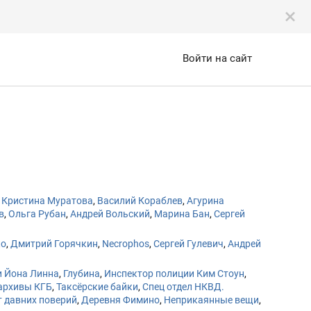
Войти на сайт
,
Кристина Муратова
,
Василий Кораблев
,
Агурина
в
,
Ольга Рубан
,
Андрей Вольский
,
Марина Бан
,
Сергей
ко
,
Дмитрий Горячкин
,
Necrophos
,
Сергей Гулевич
,
Андрей
и Йона Линна
,
Глубина
,
Инспектор полиции Ким Стоун
,
архивы КГБ
,
Таксёрские байки
,
Спец отдел НКВД.
 давних поверий
,
Деревня Фимино
,
Неприкаянные вещи
,