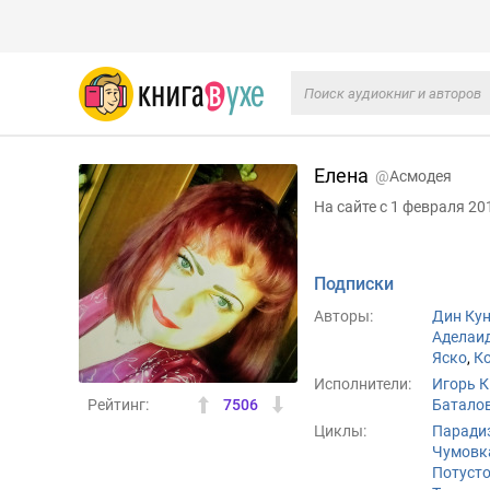
Елена
@
Асмодея
На сайте с 1 февраля 20
Подписки
Авторы:
Дин Ку
Аделаи
Яско
,
К
Исполнители:
Игорь К
Рейтинг:
7506
Батало
Циклы:
Паради
Чумовк
Потуст