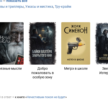
он
—
показать все
ивы и триллеры
,
Ужасы и мистика
,
Тру-крайм
рязные мысли
Добро
Мегрэ в школе
Зве
пожаловать в
Изте
особую зону
3 в ответ
– к книге «
Нечестивым покоя не будет
»