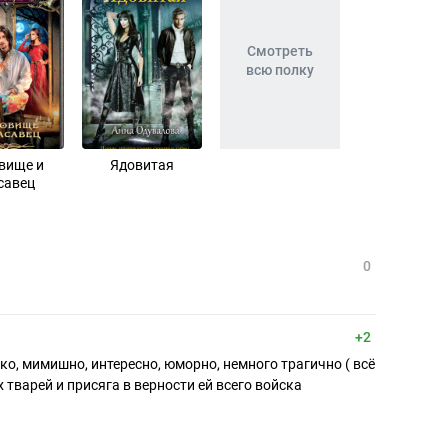
Смотреть
всю полку
вище и
Ядовитая
савец
0
+2
о, мимишно, интересно, юморно, немного трагично ( всё
х тварей и присяга в верности ей всего войска