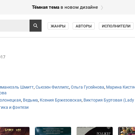
Тёмная тема
в новом дизайне
ЖАНРЫ
АВТОРЫ
ИСПОЛНИТЕЛИ
017
мманюэль Шмитт
,
Сьюзен Филлипс
,
Ольга Гусейнова
,
Марина Кистя
ова
Полонецкая
,
Ведьма
,
Ксения Бржезовская
,
Виктория Буртовая (Lady 
ика и фэнтези