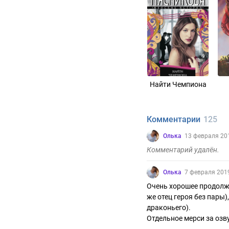
Найти Чемпиона
Комментарии
125
Олька
13 февраля 20
Комментарий удалён.
Олька
7 февраля 201
Очень хорошее продолже
же отец героя без пары)
драконьего).
Отдельное мерси за озв