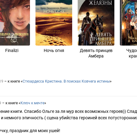
Finalizi
Ночь огня
Девять принцев
Чудо
Амбера
кра
19
– к книге «
Стюардесса Кристина. В поисках Ковчега истины
»
9
– к книге «
Ключ к мечте
»
ние книги. Спасибо Ольге за ля мур всех возможных героев)) Сладк
, и немного эпичность ( сцена убийства героиней всех потусторонни
учку, праздник для моих ушей!