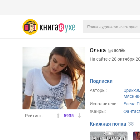
Олька
@
Люлёк
На сайте с 28 октября 2
Подписки
Авторы:
Эрик-Э
Мясник
Исполнители:
Елена 
Жанры:
Фантаст
Рейтинг:
5935
Книжная полка
38