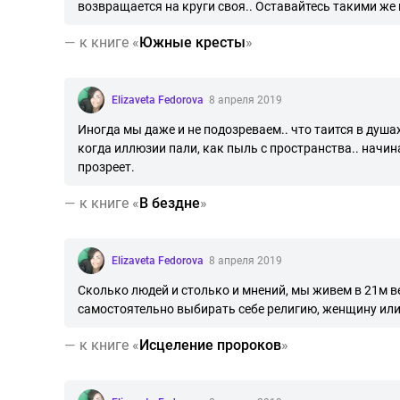
возвращается на круги своя.. Оставайтесь такими же
—
к книге «
Южные кресты
»
Elizaveta Fedorova
8 апреля 2019
Иногда мы даже и не подозреваем.. что таится в душа
когда иллюзии пали, как пыль с пространства.. начина
прозреет.
—
к книге «
В бездне
»
Elizaveta Fedorova
8 апреля 2019
Сколько людей и столько и мнений, мы живем в 21м 
самостоятельно выбирать себе религию, женщину или
—
к книге «
Исцеление пророков
»