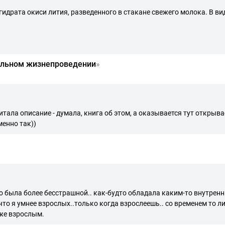
з гидрата окиси лития, разведенного в стакане свежего молока. В 
вильном жизнепроведении
»
итала описание - думала, книга об этом, а оказывается тут откры
менно так))
.то была более бесстрашной.. как-будто обладала каким-то внутре
о я умнее взрослых..только когда взрослеешь.. со временем то ли 
 же взрослым.