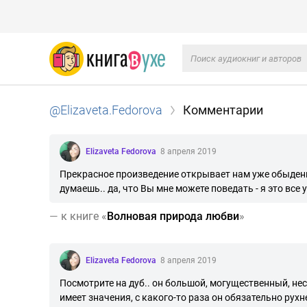
@Elizaveta.Fedorova
Комментарии
Elizaveta Fedorova
8 апреля 2019
Прекрасное произведение открывает нам уже обыденны
думаешь.. да, что Вы мне можете поведать - я это все 
—
к книге «
Волновая природа любви
»
Elizaveta Fedorova
8 апреля 2019
Посмотрите на дуб.. он большой, могущественный, не
имеет значения, с какого-то раза он обязательно рухне