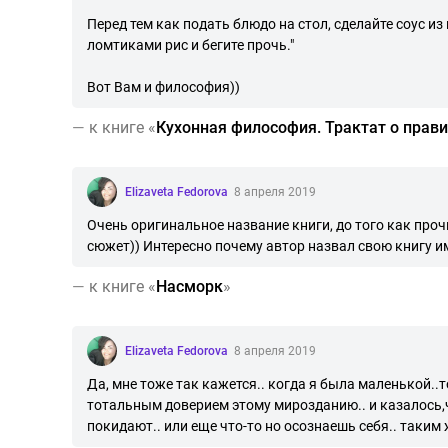
Перед тем как подать блюдо на стол, сделайте соус и
ломтиками рис и бегите прочь."
Вот Вам и философия))
—
к книге «
Кухонная философия. Трактат о пра
Elizaveta Fedorova
8 апреля 2019
Очень оригинальное название книги, до того как проч
сюжет)) Интересно почему автор назвал свою книгу и
—
к книге «
Насморк
»
Elizaveta Fedorova
8 апреля 2019
Да, мне тоже так кажется.. когда я была маленькой.
тотальным доверием этому мирозданию.. и казалось,чт
покидают.. или еще что-то но осознаешь себя.. таким