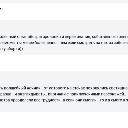
и
»
колепный опыт абстрагирования и переживания, собственного опыт
 моменты менее болезненно.. чем если смотреть на них из собств
чку сборки))
ть волшебный ночник.. от которого на стенах появлялись светящиес
зца.. и разглядывать.. картинки с приключениями персонажей... а
втра преодолели все трудности..а если они смогли.. то и я смогу 