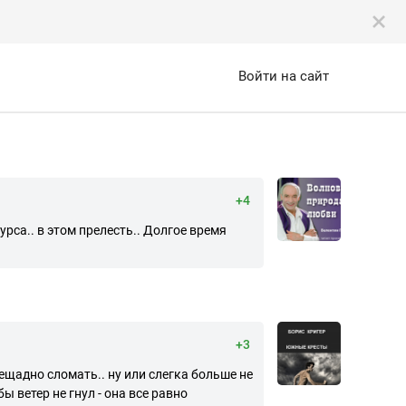
Войти на сайт
+4
са.. в этом прелесть.. Долгое время
+3
ещадно сломать.. ну или слегка больше не
ы ветер не гнул - она все равно