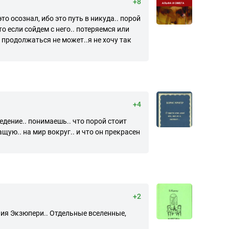
+8
то осознал, ибо это путь в никуда.. порой
о если сойдем с него.. потеряемся или
е продолжаться не может..я не хочу так
+4
дение.. понимаешь.. что порой стоит
ащую.. на мир вокруг.. и что он прекрасен
+2
ния Экзюпери.. Отдельные вселенные,