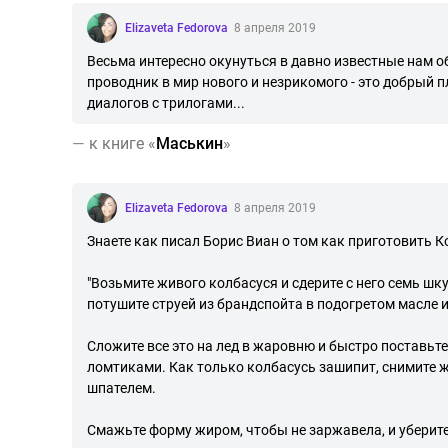
Elizaveta Fedorova
8 апреля 2019
Весьма интересно окунуться в давно известные нам о
проводник в мир нового и незрикомого - это добрый п
диалогов с трилогами...
—
к книге «
Маськин
»
Elizaveta Fedorova
8 апреля 2019
Знаете как писал Борис Виан о том как приготовить К
"Возьмите живого колбасуся и сдерите с него семь шку
потушите струей из брандспойта в подогретом масле 
Сложите все это на лед в жаровню и быстро поставь
ломтиками. Как только колбасусь зашипит, снимите ж
шпателем.
Смажьте форму жиром, чтобы не заржавела, и уберит