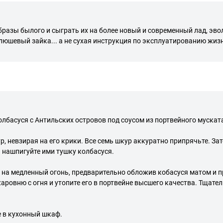
бразы былого и сыграть их на более новый и современный лад, эво
люшевый зайка... а не сухая инструкция по эксплуатированию жизни
олбасуся с Антильских островов под соусом из портвейного муската
р, невзирая на его крики. Все семь шкур аккуратно припрячьте. За
и нашпигуйте ими тушку колбасуся.
те на медленный огонь, предварительно обложив кобасуся матом и
аровню с огня и утопите его в портвейне высшего качества. Тщат
е в кухонный шкаф.