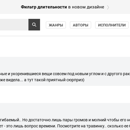
Фильтр длительности
в новом дизайне
ЖАНРЫ
АВТОРЫ
ИСПОЛНИТЕЛИ
е и укоренившиеся вещи совсем под новым углом и с другого ракур
уже видела... а тут такой приятный сюрприз)
сгибаемый.. Но достаточно лишь пары громов и молний чтобы его н
т - это лишь вопрос времени. Посмотрите на травинку.. сколько ее б