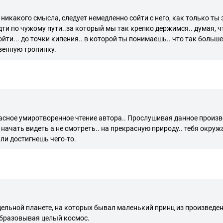
никакого смысла, следует немедленно сойти с него, как только ты э
ти по чужому пути..за который мы так крепко держимся.. думая, чт
дойти... до точки кипения.. в которой ты понимаешь.. что так больш
твенную тропинку.
сное умиротворенное чтение автора.. Прослушивая данное произве
 начать видеть а не смотреть.. на прекрасную природу.. тебя окруж
 или достигнешь чего-то.
дельной планете, на которых бывал маленький принц из произведе
образовывая целый космос.