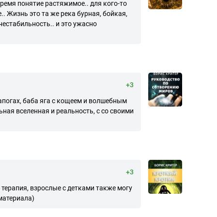
 Время понятие растяжимое.. для кого-то
.. Жизнь это та же река бурная, бойкая,
 нестабильность.. и это ужасно
+3
апогах, баба яга с кощеем и волшебным
ьная вселенная и реальность, с со своими
+3
терапия, взрослые с детками также могу
материала)