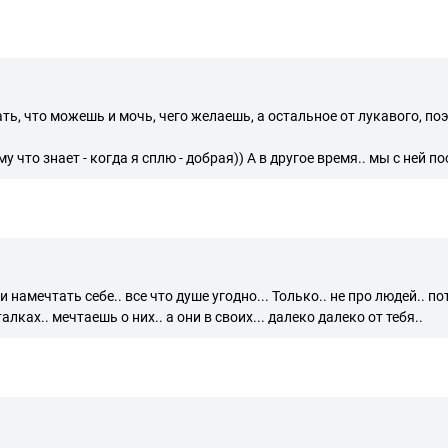
ь, что можешь и мочь, чего желаешь, а остальное от лукавого, по
 что знает - когда я сплю - добрая)) А в другое время.. мы с ней п
 намечтать себе.. все что душе угодно... Только.. не про людей.. п
лках.. мечтаешь о них.. а они в своих... далеко далеко от тебя..