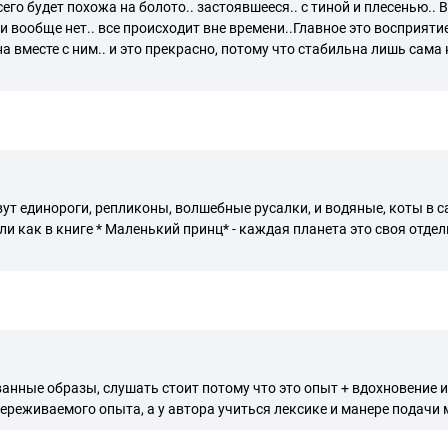
сего будет похожа на болото.. застоявшееся.. с тиной и плесенью..
ни вообще нет.. все происходит вне времени..Главное это восприятие
на вместе с ним.. и это прекрасно, потому что стабильна лишь сама
вут единороги, репликоны, волшебные русалки, и водяные, коты в с
и как в книге * Маленький принц* - каждая планета это своя отдел
ные образы, слушать стоит потому что это опыт + вдохновение и 
ереживаемого опыта, а у автора учиться лексике и манере подачи 