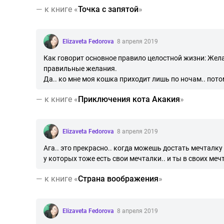
—
к книге «
Точка с запятой
»
Elizaveta Fedorova
8 апреля 2019
Как говорит основное правило целостной жизни: Желат
правильные желания.
Да.. ко мне моя кошка приходит лишь по ночам.. потому
—
к книге «
Приключения кота Акакия
»
Elizaveta Fedorova
8 апреля 2019
Ага.. это прекрасно.. когда можешь достать мечталку и
у которых тоже есть свои мечталки.. и ты в своих мечта
—
к книге «
Страна воображения
»
Elizaveta Fedorova
8 апреля 2019