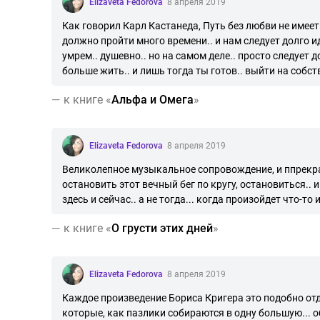
Elizaveta Fedorova
8 апреля 2019
Как говорил Карл Кастанеда, Путь без любви не имеет 
должно пройти много времени.. и нам следует долго ид
умрем.. душевно.. но на самом деле.. просто следует 
больше жить.. и лишь тогда ты готов.. выйти на собс
—
к книге «
Альфа и Омега
»
Elizaveta Fedorova
8 апреля 2019
Великолепное музыкальное сопровождение, и ппрекра
остановить этот вечный бег по кругу, остановиться.. и
здесь и сейчас.. а не тогда... когда произойдет что-то
—
к книге «
О грусти этих дней
»
Elizaveta Fedorova
8 апреля 2019
Каждое произведение Бориса Кригера это подобно от
которые, как пазлики собираются в одну большую... 