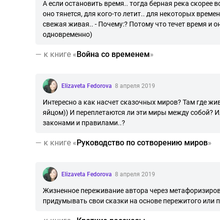
А если остановить время.. тогда берная река скорее в
оно тянется, для кого-то летит.. для некоторых време
свежая живая.. - Почему:? Потому что течет время и о
одновременно)
—
к книге «
Война со временем
»
Elizaveta Fedorova
8 апреля 2019
Интересно а как насчет сказочных миров? Там где жи
яйцом)) И переплетаются ли эти миры между собой? Ил
законами и правилами..?
—
к книге «
Руководство по сотворению миров
»
Elizaveta Fedorova
8 апреля 2019
Жизненное переживание автора через метафоризирован
придумывать свои сказки на основе пережитого или п