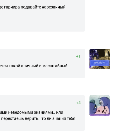
виде гарнира подавайте нарезанный
+1
вается такой эпичный и масштабный
+4
нними неведомыми знаниями.. или
перестаешь верить.. то ли знания тебя