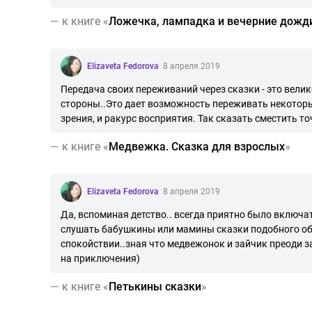
—
к книге «
Ложечка, лампадка и вечерние дожд
Elizaveta Fedorova
8 апреля 2019
Передача своих переживаний через сказки - это вели
стороны..Это дает возможность переживать некоторые
зрения, и ракурс восприятия. Так сказать сместить то
—
к книге «
Медвежка. Сказка для взрослых
»
Elizaveta Fedorova
8 апреля 2019
Да, вспоминая детство.. всегда приятно было включа
слушать бабушкины или мамины сказки подобного обра
спокойствии..зная что медвежонок и зайчик преоди за
на приключения)
—
к книге «
Петькины сказки
»