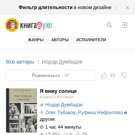
Фильтр длительности
в новом дизайне
ЖАНРЫ
АВТОРЫ
ИСПОЛНИТЕЛИ
Все авторы
Нодар Думбадзе
Подписаться
47
23
Я вижу солнце
АУДИОСПЕКТАКЛИ
Нодар Думбадзе
Олег Табаков
,
Руфина Нифонтова
и
другие
1 час 44 минуты
15 851
6
25