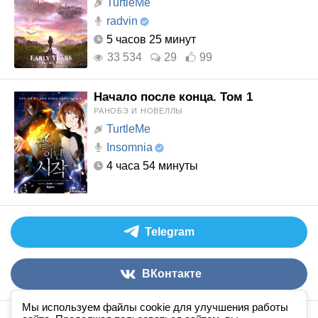
TurtleMe
radvin
5 часов 25 минут
33 534
29
99
Начало после конца. Том 1
РАНОБЭ И НОВЕЛЛЫ
TurtleMe
Insomnia
4 часа 54 минуты
Telegram
ВКонтакте
Мы используем файлы cookie для улучшения работы