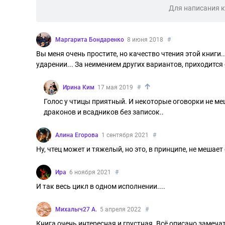
Для написания 
Маргарита Бондаренко
8 июня 2018
#
Вы меня очень простите, но качество чтения этой книги.
ударении... За неимением других вариантов, приходится с
↑
Ирина Ким
17 мая 2019
#
Голос у чтицы приятный. И некоторые оговорки не ме
драконов и всадников без записок..
Алина Егорова
1 сентября 2021
#
Ну, чтец может и тяжелый, но это, в принципе, не мешает
Ира
6 ноября 2021
#
И так весь цикл в одном исполнении....
Михалыч27 А.
5 апреля 2022
#
Книга очень интересная и грустная. Всё описано замечате