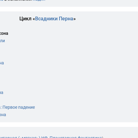
Цикл «
Всадники Перна
»
кона
лли
на
на
а
: Первое падение
рна