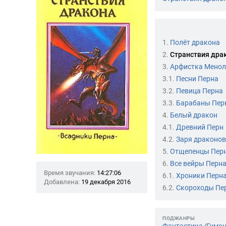
1.
Полёт дракона
2.
Странствия дра
3.
Арфистка Мено
3.1.
Песни Перна
3.2.
Певица Перна
3.3.
Барабаны Пер
4.
Белый дракон
4.1.
Древний Перн
4.2.
Заря драконов
5.
Отщепенцы Пер
6.
Все вейры Перн
Время звучания:
14:27:06
6.1.
Хроники Перна
Добавлена:
19 декабря 2016
6.2.
Скороходы Пе
ПОДЖАНРЫ