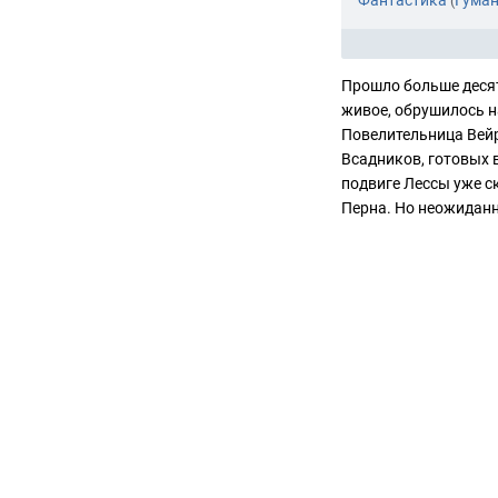
Фантастика
Гуман
(
Прошло больше десят
живое, обрушилось на
Повелительница Вейр
Всадников, готовых 
подвиге Лессы уже 
Перна. Но неожидан