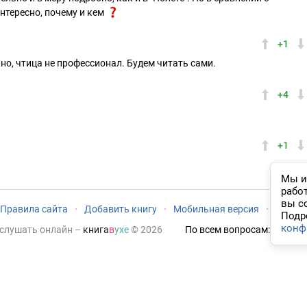
нтересно, почему и кем
+1
но, чтица не профессионал. Будем читать сами.
+4
+1
Мы и
рабо
вы с
Правила сайта
·
Добавить книгу
·
Мобильная версия
·
Новый
Подр
конф
 слушать онлайн
–
книга
в
ухе
© 2026
По всем вопросам:
admin@