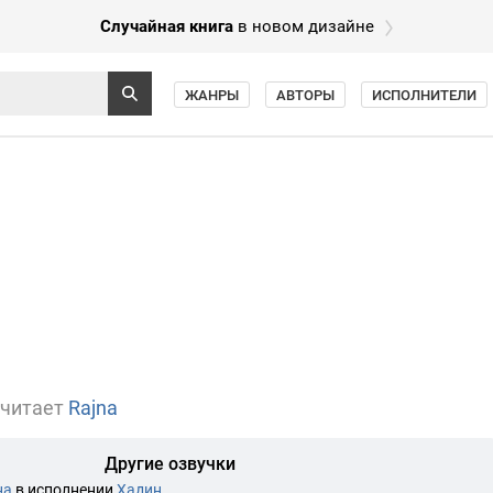
Случайная книга
в новом дизайне
ЖАНРЫ
АВТОРЫ
ИСПОЛНИТЕЛИ
читает
Rajna
Другие озвучки
на
в исполнении
Хадин