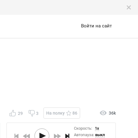
Войти на сайт
На полку
86
36k
29
3
Скорость:
1x
Автопауза:
выкл