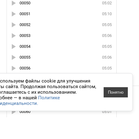
00050
05:02
00051
05:10
00052
05:05
00053
05:06
00054
05:05
00055
05:06
00056
05:05
00057
05:04
спользуем файлы cookie для улучшения
ты сайта. Продолжая пользоваться сайтом,
00058
05:02
оглашаетесь с их использованием.
Понятно
 дизайн
обнее — в нашей
Политике
00059
05:05
иденциальности.
knigavuhe.ru
00060
05:01
00061
05:03
00062
05:02