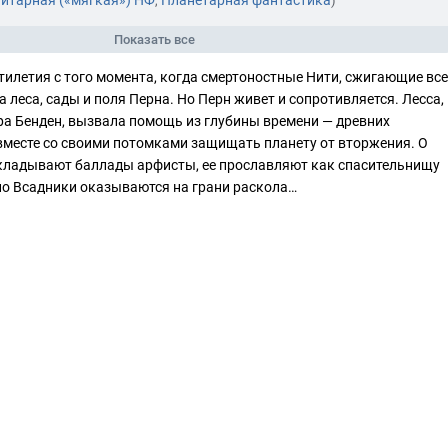
итарная («мягкая») НФ
Планетарная фантастика
,
)
Показать все
илетия с того момента, когда смертоностные Нити, сжигающие все
 леса, сады и поля Перна. Но Перн живет и сопротивляется. Лесса,
а Бенден, вызвала помощь из глубины времени — древних
вместе со своими потомками защищать планету от вторжения. О
складывают баллады арфисты, ее прославляют как спасительнищу
но Всадники оказываются на грани раскола…