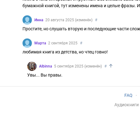
бумажной книгой, тут изменены имена и целые фразы. И
Инна
20 августа 2025 (изменён)
#
Простите, но слушать вторую и последующие части слож
Марта
2 сентября 2025
#
любимая книга из детства, но чтец говно!
↑
Albinna
5 сентября 2025 (изменён)
#
Увы... Вы правы.
FAQ
·
Аудиокниги