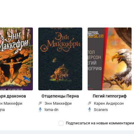
аря драконов
Отщепенцы Перна
Пегий гиппогриф
н Маккефри
Энн Маккефри
Карен Андерсон
jna
lorna-dn
Scaners
Подписаться на новые комментари