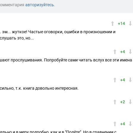
комментария
авторизуйтесь
.
+14
.. эм... жуткое! Частые оговорки, ошибки в произношении и
лушать это, но...
+4
шают прослушивания. Попробуйте сами читать вслух все эти имена
+4
 сильно, т.к. книга довольно интересная.
+2
+4
льно и в меру подробно, как и в "Полёте". Но в сравнении с