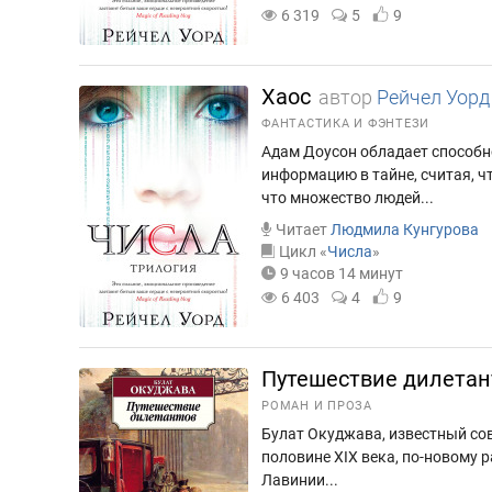
6 319
5
9
Хаос
автор
Рейчел Уорд
ФАНТАСТИКА И ФЭНТЕЗИ
Адам Доусон обладает способно
информацию в тайне, считая, ч
что множество людей...
Читает
Людмила Кунгурова
Цикл «
Числа
»
9 часов 14 минут
6 403
4
9
Путешествие дилетан
РОМАН И ПРОЗА
Булат Окуджава, известный сов
половине XIX века, по-новому 
Лавинии...