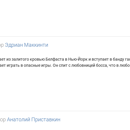
ор
Эдриан Маккинти
т из залитого кровью Белфаста в Нью-Йорк и вступает в банду га
т играть в опасные игры. Он спит с любовницей босса, что в любо
тор
Анатолий Приставкин