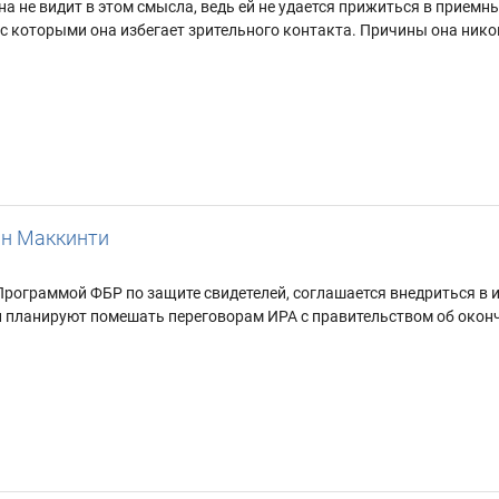
а не видит в этом смысла, ведь ей не удается прижиться в приемны
 с которыми она избегает зрительного контакта. Причины она нико
н Маккинти
ограммой ФБР по защите свидетелей, соглашается внедриться в 
 планируют помешать переговорам ИРА с правительством об оконча