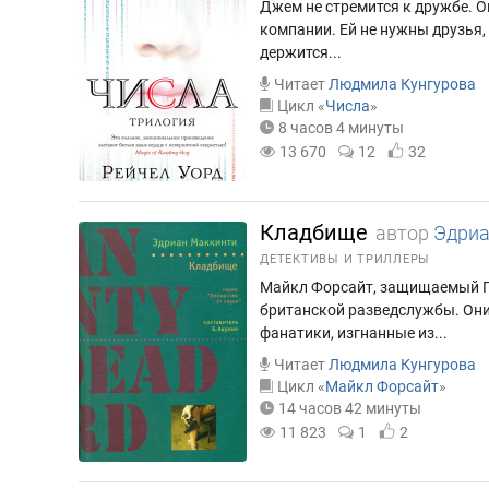
Джем не стремится к дружбе. Он
компании. Ей не нужны друзья,
держится...
Читает
Людмила Кунгурова
Цикл «
Числа
»
8 часов 4 минуты
13 670
12
32
Кладбище
автор
Эдриа
ДЕТЕКТИВЫ И ТРИЛЛЕРЫ
Майкл Форсайт, защищаемый Пр
британской разведслужбы. Они
фанатики, изгнанные из...
Читает
Людмила Кунгурова
Цикл «
Майкл Форсайт
»
14 часов 42 минуты
11 823
1
2