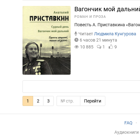
Вагончик мой дальни
РОМАН И ПРОЗА
Повесть А. Приставкина «Ваго
Читает
Людмила Кунгурова
6 часов 21 минута
10 885
1
9
1
2
3
Перейти
FAQ
·
Аудиокниги