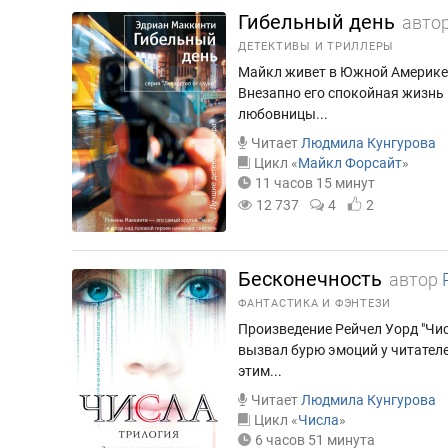
Гибельный день
авто
ДЕТЕКТИВЫ И ТРИЛЛЕРЫ
Майкл живет в Южной Америке и
Внезапно его спокойная жизнь 
любовницы...
Читает
Людмила Кунгурова
Цикл «
Майкл Форсайт
»
11 часов 15 минут
12 737
4
2
Бесконечность
автор
ФАНТАСТИКА И ФЭНТЕЗИ
Произведение Рейчел Уорд "Чи
вызвал бурю эмоций у читателей
этим...
Читает
Людмила Кунгурова
Цикл «
Числа
»
6 часов 51 минута