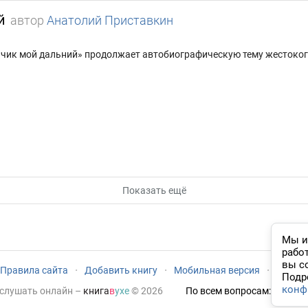
й
автор
Анатолий Приставкин
нчик мой дальний» продолжает автобиографическую тему жестокого
Показать ещё
Мы и
рабо
вы с
Правила сайта
·
Добавить книгу
·
Мобильная версия
·
Новый
Подр
конф
 слушать онлайн
–
книга
в
ухе
© 2026
По всем вопросам:
admin@