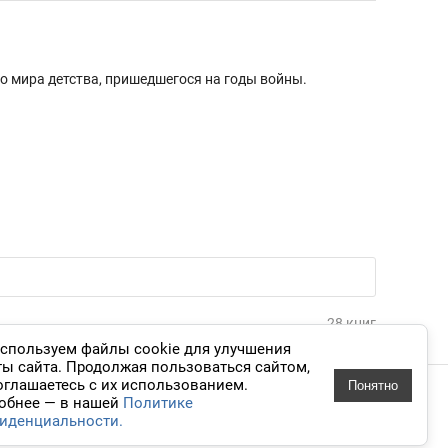
 мира детства, пришедшегося на годы войны.
28 книг
спользуем файлы cookie для улучшения
ты сайта. Продолжая пользоваться сайтом,
оглашаетесь с их использованием.
Понятно
 дизайн
обнее — в нашей
Политике
иденциальности.
knigavuhe.ru