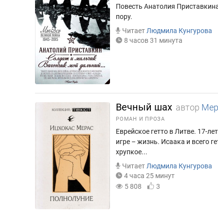
Повесть Анатолия Приставкина
пору.
Читает
Людмила Кунгурова
8 часов 31 минута
Вечный шах
автор
Мер
РОМАН И ПРОЗА
Еврейское гетто в Литве. 17-
игре – жизнь. Исаака и всего ге
хрупкое...
Читает
Людмила Кунгурова
4 часа 25 минут
5 808
3