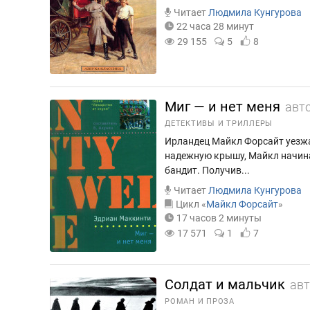
Читает
Людмила Кунгурова
22 часа 28 минут
29 155
5
8
Миг — и нет меня
авт
ДЕТЕКТИВЫ И ТРИЛЛЕРЫ
Ирландец Майкл Форсайт уезжае
надежную крышу, Майкл начинае
бандит. Получив...
Читает
Людмила Кунгурова
Цикл «
Майкл Форсайт
»
17 часов 2 минуты
17 571
1
7
Солдат и мальчик
ав
РОМАН И ПРОЗА