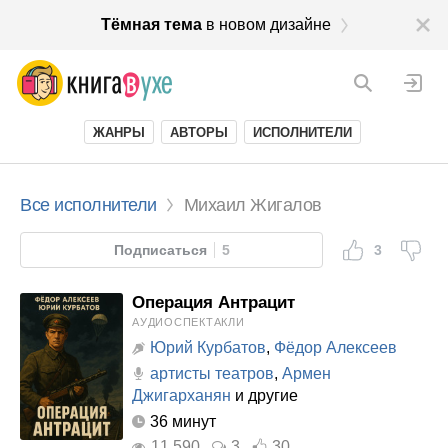
Тёмная тема
в новом дизайне
ЖАНРЫ
АВТОРЫ
ИСПОЛНИТЕЛИ
Все исполнители
Михаил Жигалов
Подписаться
5
3
Операция Антрацит
АУДИОСПЕКТАКЛИ
Юрий Курбатов
,
Фёдор Алексеев
артисты театров
,
Армен
Джигарханян
и другие
36 минут
11 590
3
30