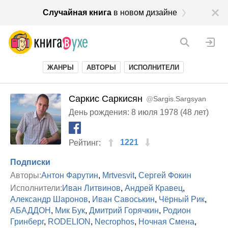
Случайная книга
в новом дизайне
ЖАНРЫ
АВТОРЫ
ИСПОЛНИТЕЛИ
Саркис Саркисян
@
Sargis.Sargsyan
День рождения: 8 июля 1978 (48 лет)
1221
Рейтинг:
Подписки
Авторы:
Антон Фарутин
,
Mrtvesvit
,
Сергей Фокин
Исполнители:
Иван Литвинов
,
Андрей Кравец
,
Александр Шаронов
,
Иван Савоськин
,
Чёрный Рик
,
АБАДДОН
,
Мик Бук
,
Дмитрий Горячкин
,
Родион
Гринберг
,
RODELION
,
Necrophos
,
Ночная Смена
,