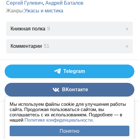
Сергей Гулевич
,
Андрей Баталов
Жанры:
Ужасы и мистика
Книжная полка
9
Комментарии
51
Telegram
ВКонтакте
Мы используем файлы cookie для улучшения работы
сайта. Продолжая пользоваться сайтом, вы
Аудиокниги слушать онлайн
книга
в
ухе
© 2026
соглашаетесь с их использованием. Подробнее — в
нашей
По всем вопросам:
Политике конфиденциальности.
admin@knigavuhe.ru
FAQ
·
Правила сайта
·
Добавить книгу
·
Понятно
Полная версия
·
Новый дизайн