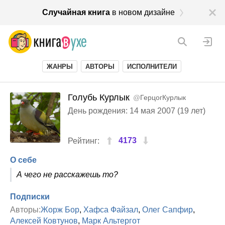
Случайная книга
в новом дизайне
ЖАНРЫ
АВТОРЫ
ИСПОЛНИТЕЛИ
Голубь Курлык
@
ГерцогКурлык
День рождения: 14 мая 2007 (19 лет)
4173
Рейтинг:
О себе
А чего не расскажешь то?
Подписки
Авторы:
Жорж Бор
,
Хафса Файзал
,
Олег Сапфир
,
Алексей Ковтунов
,
Марк Альтергот