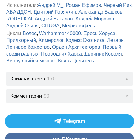
Исполнители:
Андрей М_
,
Роман Ефимов
,
Чёрный Рик
,
АБАДДОН
,
Дмитрий Горячкин
,
Александр Башков
,
RODELION
,
Андрей Баталов
,
Андрей Морозов
,
Андрей Огиря
,
CHUGA
,
Мефистофель
Циклы:
Велес
,
Warhammer 40000. Ересь Хоруса
,
Придворный
,
Химеролог
,
Кодекс Охотника
,
Лекарь
,
Ленивое божество
,
Орден Архитекторов
,
Первый
среди равных
,
Проводник Хаоса
,
Двойник Короля
,
Вернувшийся мечник
,
Князь Целитель
Книжная полка
176
Комментарии
90
Telegram