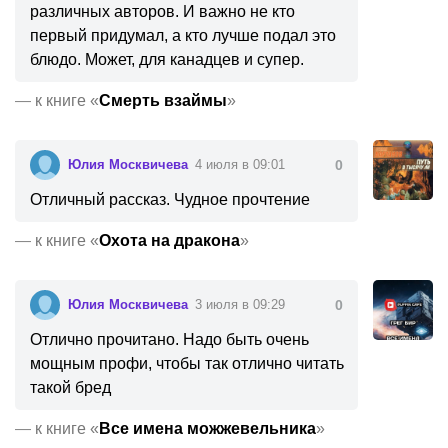
различных авторов. И важно не кто
первый придумал, а кто лучше подал это
блюдо. Может, для канадцев и супер.
—
к книге «
Смерть взаймы
»
Юлия Москвичева
4 июля в 09:01
0
Отличный рассказ. Чудное прочтение
—
к книге «
Охота на дракона
»
Юлия Москвичева
3 июля в 09:29
0
Отлично прочитано. Надо быть очень
мощным профи, чтобы так отлично читать
такой бред
—
к книге «
Все имена можжевельника
»