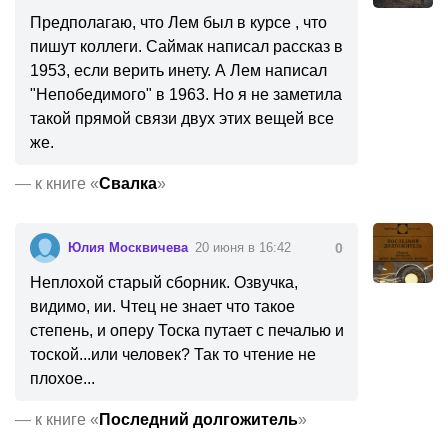
Предполагаю, что Лем был в курсе , что
пишут коллеги. Саймак написал рассказ в
1953, если верить инету. А Лем написал
"Непобедимого" в 1963. Но я не заметила
такой прямой связи двух этих вещей все
же.
—
к книге «
Свалка
»
Юлия Москвичева
20 июня в 16:42
0
Неплохой старый сборник. Озвучка,
видимо, ии. Чтец не знает что такое
степень, и оперу Тоска путает с печалью и
тоской...или человек? Так то чтение не
плохое...
—
к книге «
Последний долгожитель
»