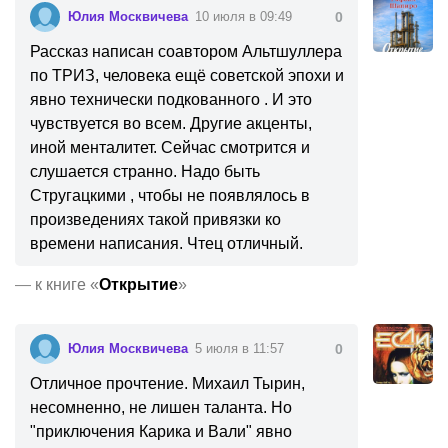
Юлия Москвичева
10 июля в 09:49
0
Рассказ написан соавтором Альтшуллера
по ТРИЗ, человека ещё советской эпохи и
явно технически подкованного . И это
чувствуется во всем. Другие акценты,
иной менталитет. Сейчас смотрится и
слушается странно. Надо быть
Стругацкими , чтобы не появлялось в
произведениях такой привязки ко
времени написания. Чтец отличный.
—
к книге «
Открытие
»
Юлия Москвичева
5 июля в 11:57
0
Отличное прочтение. Михаил Тырин,
несомненно, не лишен таланта. Но
"приключения Карика и Вали" явно