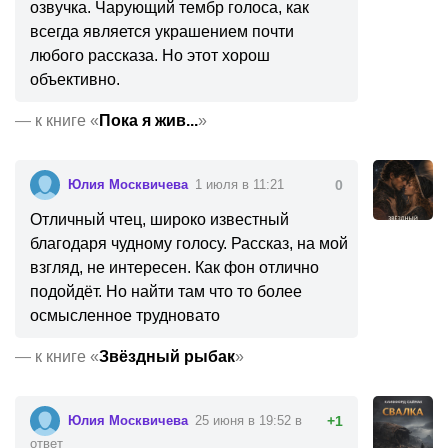
озвучка. Чарующий тембр голоса, как
всегда является украшением почти
любого рассказа. Но этот хорош
объективно.
—
к книге «
Пока я жив...
»
Юлия Москвичева
1 июля в 11:21
0
Отличный чтец, широко известный
благодаря чудному голосу. Рассказ, на мой
взгляд, не интересен. Как фон отлично
подойдёт. Но найти там что то более
осмысленное трудновато
—
к книге «
Звёздный рыбак
»
Юлия Москвичева
25 июня в 19:52 в
+1
ответ