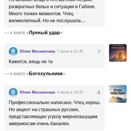
развратных белых и ситуации в Габоне.
Много тонких моментов. Чтец
великолепный. Но не послушала....
—
к книге «
Лунный удар
»
Юлия Москвичева
7 июня в 21:45
0
Кажется, вещь не та
—
к книге «
Богохульники
»
Юлия Москвичева
4 июня в 10:20
-2
Профессионально написано. Чтец хорош.
Но акцент на страшных русских,
представляющих угрозу мирнопашущим
америкосам очень банален.