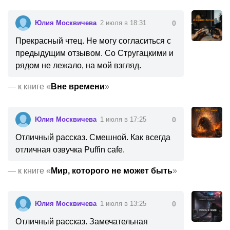
Юлия Москвичева
2 июля в 18:31
0
Прекрасный чтец. Не могу согласиться с
предыдущим отзывом. Со Стругацкими и
рядом не лежало, на мой взгляд.
—
к книге «
Вне времени
»
Юлия Москвичева
1 июля в 17:25
0
Отличный рассказ. Смешной. Как всегда
отличная озвучка Puffin cafe.
—
к книге «
Мир, которого не может быть
»
Юлия Москвичева
1 июля в 13:25
0
Отличный рассказ. Замечательная