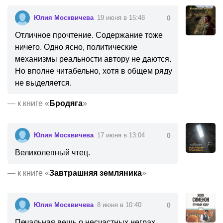
Юлия Москвичева
19 июня в 15:48
0
Отличное прочтение. Содержание тоже
ничего. Одно ясно, политические
механизмы реальности автору не даются.
Но вполне читабельно, хотя в общем ряду
не выделяется.
—
к книге «
Бродяга
»
Юлия Москвичева
17 июня в 13:04
0
Великолепный чтец.
—
к книге «
Завтрашняя земляника
»
Юлия Москвичева
8 июня в 10:40
0
Печальная вещь о несчастных неграх,