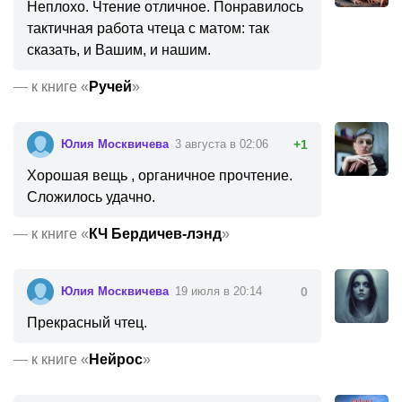
Неплохо. Чтение отличное. Понравилось
тактичная работа чтеца с матом: так
сказать, и Вашим, и нашим.
—
к книге «
Ручей
»
Юлия Москвичева
3 августа в 02:06
+1
Хорошая вещь , органичное прочтение.
Сложилось удачно.
—
к книге «
КЧ Бердичев-лэнд
»
Юлия Москвичева
19 июля в 20:14
0
Прекрасный чтец.
—
к книге «
Нейрос
»